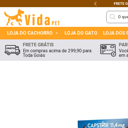
FRETE 
Previous
Pesquisar
produtos
LOJA DO CACHORRO
LOJA DO GATO
LOJA DOS
FRETE GRÁTIS
PAR
Em compras acima de 299,90 para
Você
Toda Goiás
em a