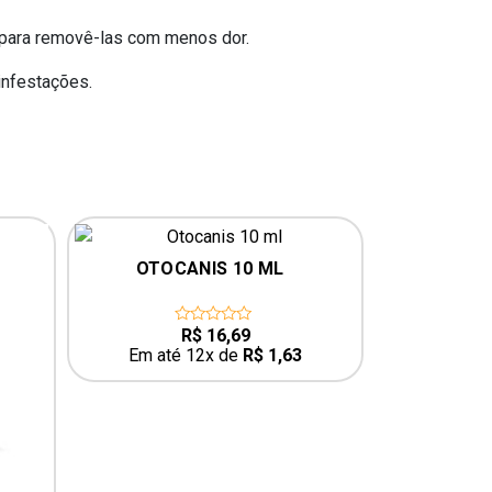
o para removê-las com menos dor.
infestações.
OTOCANIS 10 ML
R$
16,69
0
out
Em até 12x de
R$
1,63
of
5
next