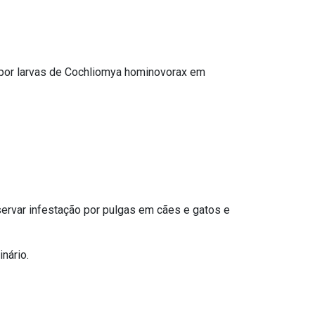
 por larvas de Cochliomya hominovorax em
servar infestação por pulgas em cães e gatos e
nário.