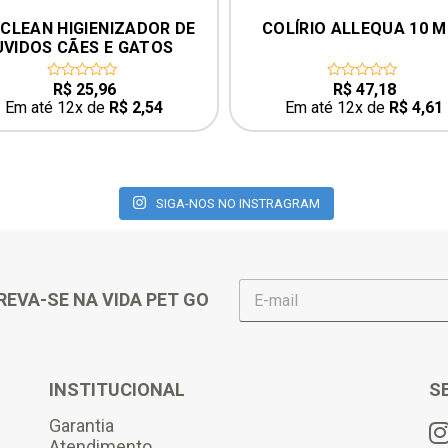
CLEAN HIGIENIZADOR DE 
COLÍRIO ALLEQUA 10 M
VIDOS CÃES E GATOS 
100ML UCB
R$
25,96
R$
47,18
0
0
out
out
Em até 12x de
R$
2,54
Em até 12x de
R$
4,61
of
of
5
5
SIGA-NOS NO INSTRAGRAM
E
REVA-SE NA VIDA PET GO
-
m
a
i
l
INSTITUCIONAL
S
*
Garantia
Atendimento