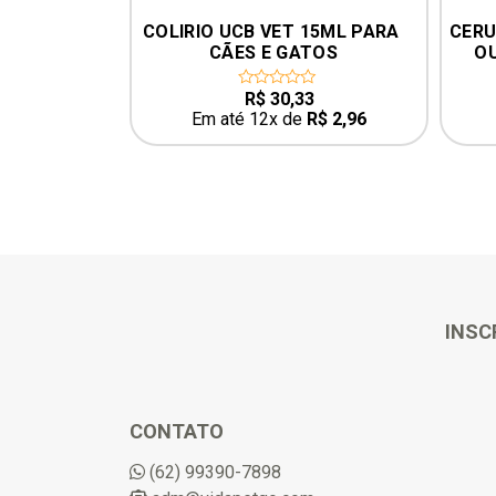
COLIRIO UCB VET 15ML PARA 
CERU
CÃES E GATOS
OU
R$
30,33
0
out
Em até 12x de
R$
2,96
of
5
INSC
CONTATO
(62) 99390-7898