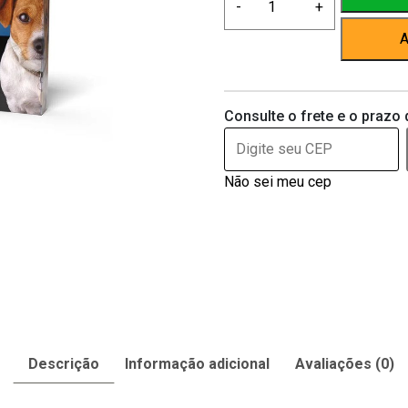
-
+
Antipulgas
P/
A
Gatos
Cachorro
Ate
Consulte o frete e o prazo 
11kg
Envio
Imediato
Não sei meu cep
quantidade
Descrição
Informação adicional
Avaliações (0)