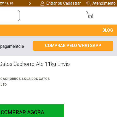
Entrar ou Cadastrar
Atendimento
R$149,90
Next
BLOG
COMPRAR PELO WHATSAPP
 pagamento é
 Gatos Cachorro Ate 11kg Envio
S CACHORROS
,
LOJA DOS GATOS
DUTO
COMPRAR AGORA