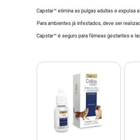
Capstar™ elimina as pulgas adultas e expulsa 
Para ambientes já infestados, deve ser realiza
Capstar™ é seguro para fêmeas gestantes e la
0 ML
9
R$
1,63
prev