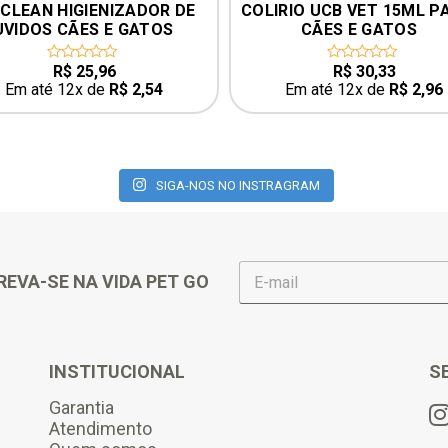
RIO UCB VET 15ML PARA 
MEDICAMENTO ANTITOXI
CÃES E GATOS
ORAL UCB PARA CÃES E
GATOS 20ML UCB
R$
30,33
R$
12,00
0
0
out
out
Em até 12x de
R$
2,96
Em até 12x de
R$
1,17
of
of
5
5
SIGA-NOS NO INSTRAGRAM
E
REVA-SE NA VIDA PET GO
-
m
a
i
l
INSTITUCIONAL
S
*
Garantia
Atendimento