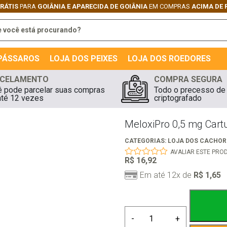
 PÁSSAROS
LOJA DOS PEIXES
LOJA DOS ROEDORES
CELAMENTO
COMPRA SEGURA
 pode parcelar suas compras
Todo o precesso de
té 12 vezes
criptografado
MeloxiPro 0,5 mg Cart
CATEGORIAS:
LOJA DOS CACHO
AVALIAR ESTE PRO
R$
16,92
0
out
Em até 12x de
R$
1,65
of
5
MeloxiPro
-
+
0,5