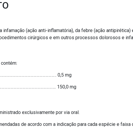
TO
 infamação (ação anti-inflamatória), da febre (ação antipirética
ocedimentos cirúrgicos e em outros processos dolorosos e infa
 contém:
………………………………………………… 0,5 mg
………………………………………………….. 150,0 mg
inistrado exclusivamente por via oral.
endadas de acordo com a indicação para cada espécie e faixa 