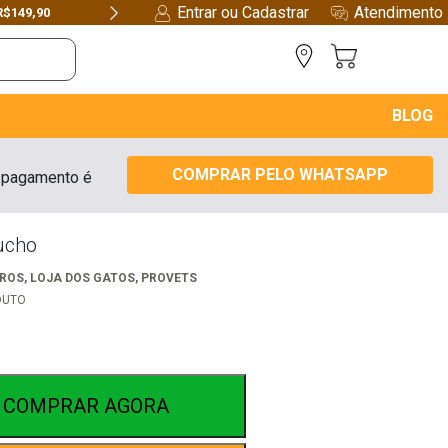
Entrar ou Cadastrar
Atendimento
FRETE GRÁTIS
PARA
GOIÁS
EM COMPRAS
ACIMA DE R$299,90
Next
BLOG
COMPRAR PELO WHATSAPP
 pagamento é
ucho
RROS
,
LOJA DOS GATOS
,
PROVETS
DUTO
COMPRAR AGORA