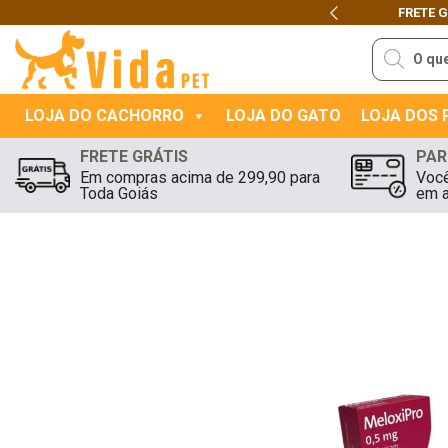
$149,90
Previous
Pesquisar
produtos
LOJA DO CACHORRO
LOJA DO GATO
LOJA DOS
FRETE GRÁTIS
PAR
Em compras acima de 299,90 para
Você
Toda Goiás
em a