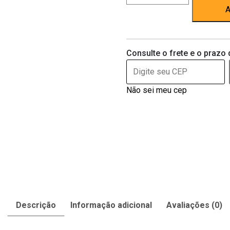
mg
A
Cartucho
quantidade
Consulte o frete e o prazo 
Não sei meu cep
Descrição
Informação adicional
Avaliações (0)