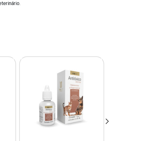
erinário.
next