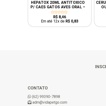
TITOXICO 
CERUCLEAN HIGIENIZADOR DE 
COLI
ES ORAL – 
OUVIDOS CÃES E GATOS 
S
100ML UCB
R$
25,96
0
out
R$
0,83
Em até 12x de
R$
2,54
of
5
INSC
CONTATO
(62) 99390-7898
adm@vidapetgo.com