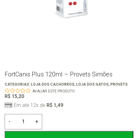
FortCanis Plus 120ml – Provets Simões
CATEGORIAS:
LOJA DOS CACHORROS
,
LOJA DOS GATOS
,
PROVETS
AVALIAR ESTE PRODUTO
R$
15,20
0
out
Em até 12x de
R$
1,49
of
5
FortCanis
-
+
Plus
120ml