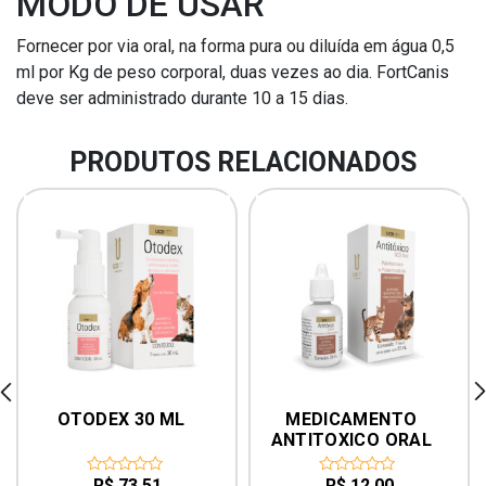
MODO DE USAR
Fornecer por via oral, na forma pura ou diluída em água 0,5
ml por Kg de peso corporal, duas vezes ao dia. FortCanis
deve ser administrado durante 10 a 15 dias.
PRODUTOS RELACIONADOS
rev
ne
OTODEX 30 ML
MEDICAMENTO 
ANTITOXICO ORAL 
UCB PARA CÃES E 
GATOS 20ML UCB
R$
73,51
R$
12,00
0
0