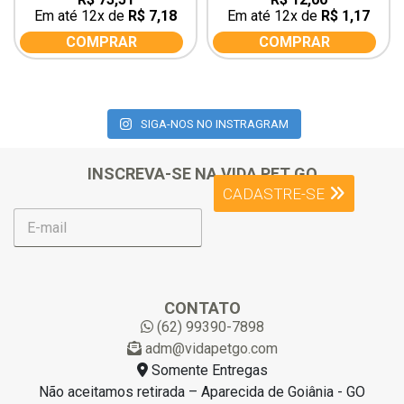
out
out
Em até 12x de
R$
7,18
Em até 12x de
R$
1,17
of
of
5
5
COMPRAR
COMPRAR
SIGA-NOS NO INSTRAGRAM
INSCREVA-SE NA VIDA PET GO
CADASTRE-SE
E
-
m
a
i
l
CONTATO
*
(62) 99390-7898
adm@vidapetgo.com
Somente Entregas
Não aceitamos retirada – Aparecida de Goiânia - GO