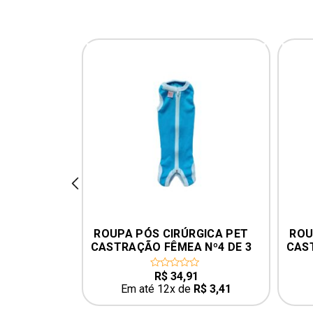
prev
GICA PET 
ROUPA PÓS CIRÚRGICA PET 
ROU
Nº2 DE 2 
CASTRAÇÃO FÊMEA Nº4 DE 3 
CAST
VERDE
A 6KG – COR AZUL
3
R$
34,91
0
out
R$
3,08
Em até 12x de
R$
3,41
of
5