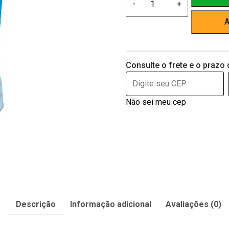
-
+
Pós
Cirúrgica
A
Pet
Castração
Fêmea
Consulte o frete e o prazo 
Nº0
de
1
Não sei meu cep
a
2kg
–
Cor
Azul
quantidade
Descrição
Informação adicional
Avaliações (0)