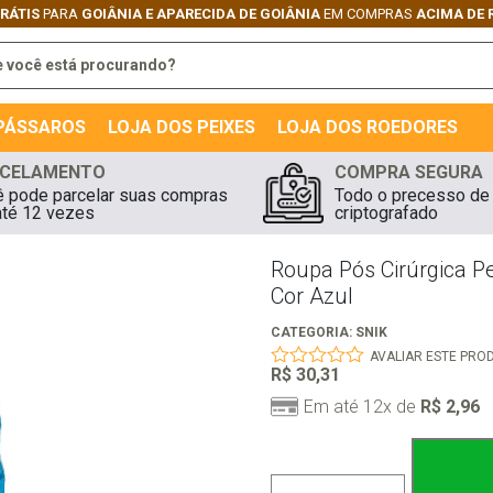
GRÁTIS
PARA
GOIÂNIA E APARECIDA DE GOIÂNIA
EM COMPRAS
ACIMA DE 
 PÁSSAROS
LOJA DOS PEIXES
LOJA DOS ROEDORES
CELAMENTO
COMPRA SEGURA
 pode parcelar suas compras
Todo o precesso de
té 12 vezes
criptografado
Roupa Pós Cirúrgica P
Cor Azul
CATEGORIA:
SNIK
AVALIAR ESTE PRO
R$
30,31
0
out
Em até 12x de
R$
2,96
of
5
Roupa