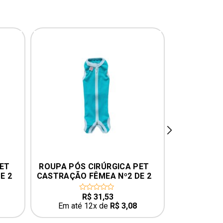
next
ET 
ROUPA PÓS CIRÚRGICA PET 
ROUPA PÓS
E 2 
CASTRAÇÃO FÊMEA Nº2 DE 2 
CASTRAÇÃO 
A 3KG – COR VERDE
A 6KG
R$
31,53
0
0
out
o
Em até 12x de
R$
3,08
Em até
of
o
5
5