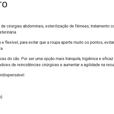
TO
e cirurgias abdominais, esterilização de fêmeas, tratamento co
terinária.
exível, para evitar que a roupa aperte muito os pontos, evitand
a.
as do cão. Por ser uma opção mais tranquila, higiênica e eficaz
dices de reincidências cirúrgicas e aumentar a agilidade na rec
indispensável.
)