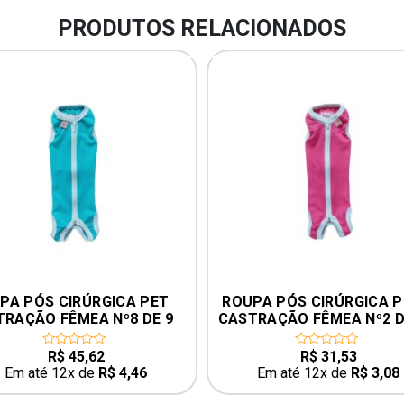
PRODUTOS RELACIONADOS
PA PÓS CIRÚRGICA PET 
ROUPA PÓS CIRÚRGICA P
RAÇÃO FÊMEA Nº8 DE 9 
CASTRAÇÃO FÊMEA Nº2 D
A 12KG – COR VERDE
A 3KG – COR ROSA
R$
45,62
R$
31,53
0
0
out
out
Em até 12x de
R$
4,46
Em até 12x de
R$
3,08
of
of
5
5