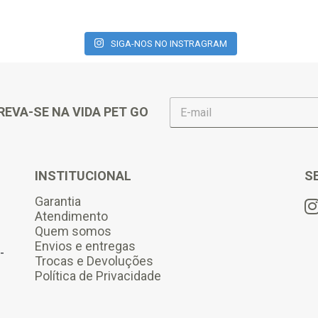
SIGA-NOS NO INSTRAGRAM
E
REVA-SE NA VIDA PET GO
-
m
a
i
l
INSTITUCIONAL
S
*
Garantia
Atendimento
Quem somos
Envios e entregas
-
Trocas e Devoluções
Política de Privacidade