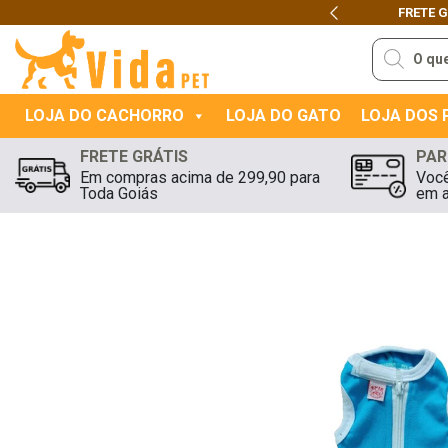
FRETE 
Previous
Pesquisar
produtos
LOJA DO CACHORRO
LOJA DO GATO
LOJA DOS
FRETE GRÁTIS
PAR
Em compras acima de 299,90 para
Você
Toda Goiás
em a