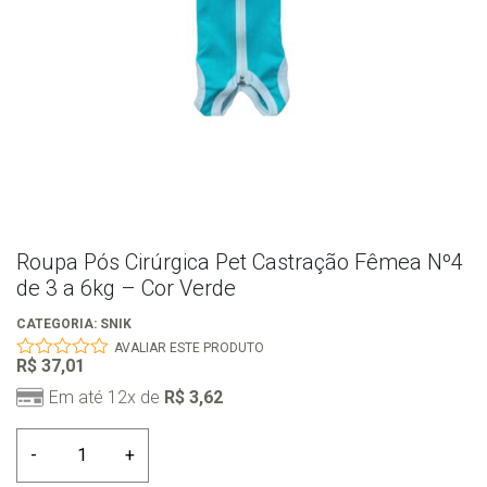
Roupa Pós Cirúrgica Pet Castração Fêmea Nº4
de 3 a 6kg – Cor Verde
CATEGORIA:
SNIK
AVALIAR ESTE PRODUTO
R$
37,01
0
out
Em até 12x de
R$
3,62
of
5
Roupa
-
+
Pós