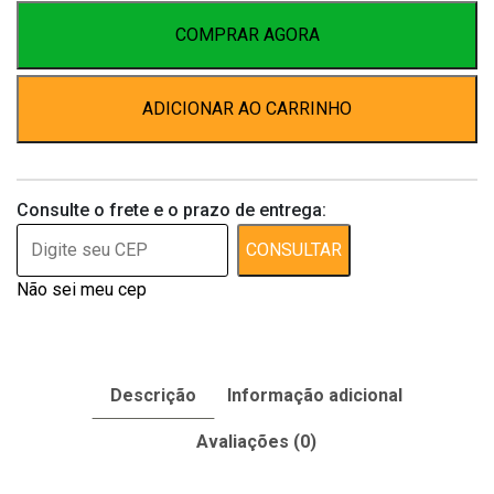
Cirúrgica
Pet
COMPRAR AGORA
Castração
Fêmea
ADICIONAR AO CARRINHO
Nº4
de
3
a
Consulte o frete e o prazo de entrega:
6kg
–
CONSULTAR
Cor
Não sei meu cep
Verde
quantidade
Descrição
Informação adicional
Avaliações (0)