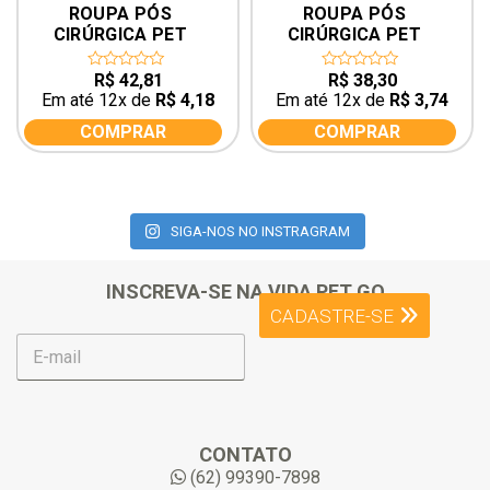
ROUPA PÓS 
ROUPA PÓS 
CIRÚRGICA PET 
CIRÚRGICA PET 
CASTRAÇÃO FÊMEA 
CASTRAÇÃO FÊMEA 
Nº8 DE 9 A 12KG – 
Nº6 DE 6 A 9KG – COR 
R$
42,81
R$
38,30
0
0
out
out
COR AZUL
VERDE
Em até 12x de
R$
4,18
Em até 12x de
R$
3,74
of
of
5
5
COMPRAR
COMPRAR
SIGA-NOS NO INSTRAGRAM
INSCREVA-SE NA VIDA PET GO
CADASTRE-SE
E
-
m
a
i
l
CONTATO
*
(62) 99390-7898