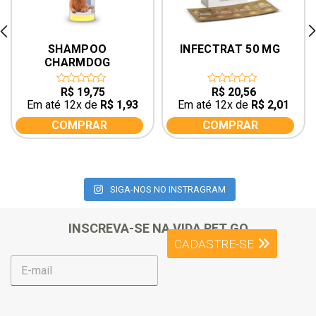
rev
ne
SHAMPOO 
INFECTRAT 50 MG
CHARMDOG 
CARRAPATICIDA 
250ML UCB
R$
19,75
R$
20,56
0
0
out
out
Em até 12x de
R$
1,93
Em até 12x de
R$
2,01
of
of
5
5
COMPRAR
COMPRAR
SIGA-NOS NO INSTRAGRAM
INSCREVA-SE NA VIDA PET GO
CADASTRE-SE
E
-
m
a
i