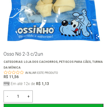
Osso Nó 2-3 c/2un
CATEGORIAS:
LOJA DOS CACHORROS
,
PETISCOS PARA CÃES
,
TURMA
DA MÔNICA
AVALIAR ESTE PRODUTO
R$
11,56
0
out
Em até 12x de
R$
1,13
of
5
Osso
-
+
Nó
2-