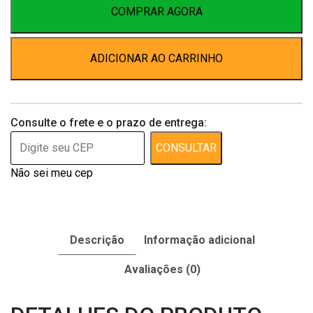
3
COMPRAR AGORA
c/2un
quantidade
ADICIONAR AO CARRINHO
Consulte o frete e o prazo de entrega:
CONSULTAR
Não sei meu cep
Descrição
Informação adicional
Avaliações (0)