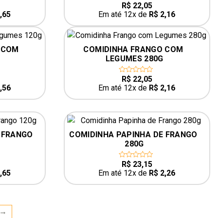
R$
22,05
0
out
,65
Em até 12x de
R$
2,16
of
5
 COM 
COMIDINHA FRANGO COM 
LEGUMES 280G
R$
22,05
0
out
,56
Em até 12x de
R$
2,16
of
5
 FRANGO 
COMIDINHA PAPINHA DE FRANGO 
280G
R$
23,15
0
out
,65
Em até 12x de
R$
2,26
of
5
→