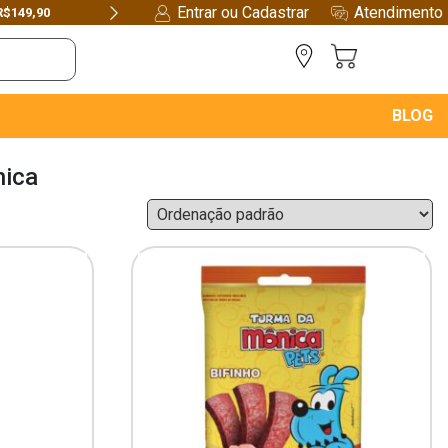
Entrar ou Cadastrar
Atendimento
R$149,90
Next
BLOG
nica