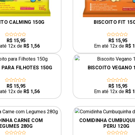
ITO CALMING 150G
BISCOITO FIT 15
R$
15,95
R$
15,95
0
0
out
out
até 12x de
R$
1,56
Em até 12x de
R$
1
of
of
5
5
 PARA FILHOTES 150G
BISCOITO VEGANO 
R$
15,95
R$
15,95
0
0
out
out
até 12x de
R$
1,56
Em até 12x de
R$
1
of
of
5
5
INHA CARNE COM 
COMIDINHA CUMBUQUI
EGUMES 280G
PERU 120G