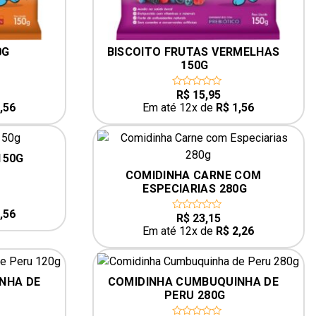
0G
BISCOITO FRUTAS VERMELHAS 
150G
R$
15,95
0
out
,56
Em até 12x de
R$
1,56
of
5
150G
COMIDINHA CARNE COM 
ESPECIARIAS 280G
,56
R$
23,15
0
out
Em até 12x de
R$
2,26
of
5
NHA DE 
COMIDINHA CUMBUQUINHA DE 
PERU 280G