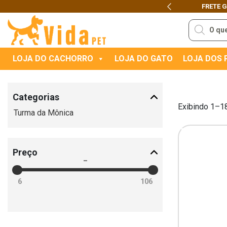
FRETE 
Previous
Pesquisar
produtos
LOJA DO CACHORRO
LOJA DO GATO
LOJA DOS
Categorias
Exibindo 1–1
Turma da Mônica
Preço
–
6
106