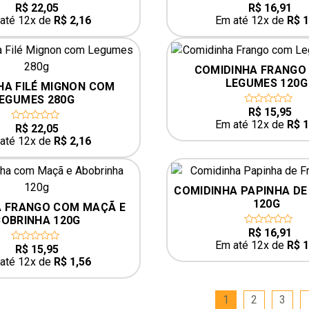
R$
22,05
R$
16,91
0
0
out
out
até 12x de
R$
2,16
Em até 12x de
R$
1
of
of
5
5
COMIDINHA FRANGO
LEGUMES 120G
HA FILÉ MIGNON COM 
EGUMES 280G
R$
15,95
0
out
Em até 12x de
R$
1
R$
22,05
0
of
out
5
até 12x de
R$
2,16
of
5
COMIDINHA PAPINHA DE
120G
 FRANGO COM MAÇÃ E 
OBRINHA 120G
R$
16,91
0
out
Em até 12x de
R$
1
R$
15,95
0
of
out
5
até 12x de
R$
1,56
of
5
1
2
3