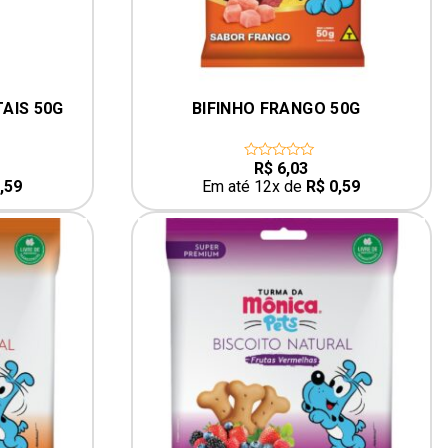
TAIS 50G
BIFINHO FRANGO 50G
R$
6,03
0
out
,59
Em até 12x de
R$
0,59
of
5