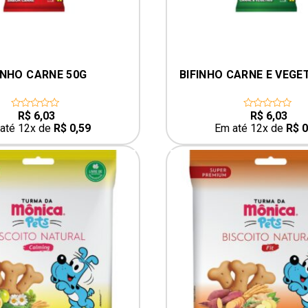
INHO CARNE 50G
BIFINHO CARNE E VEGE
R$
6,03
R$
6,03
0
0
out
out
até 12x de
R$
0,59
Em até 12x de
R$
0
of
of
5
5