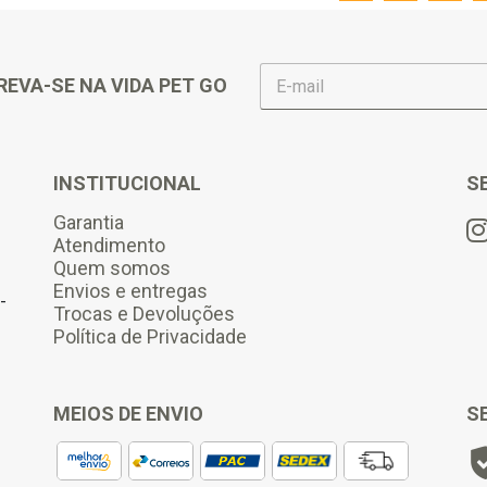
E
REVA-SE NA VIDA PET GO
-
m
a
i
l
INSTITUCIONAL
S
*
Garantia
Atendimento
Quem somos
Envios e entregas
-
Trocas e Devoluções
Política de Privacidade
MEIOS DE ENVIO
S