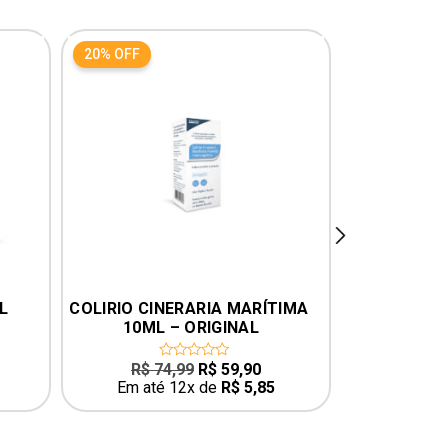
20% OFF
next
L
COLIRIO CINERARIA MARÍTIMA 
OTO
10ML – ORIGINAL
O
O
R$
74,99
R$
59,90
0
0
out
o
preço
preço
Em até 12x de
R$
5,85
Em até
of
o
original
atual
5
5
era:
é:
R$ 74,99.
R$ 59,90.