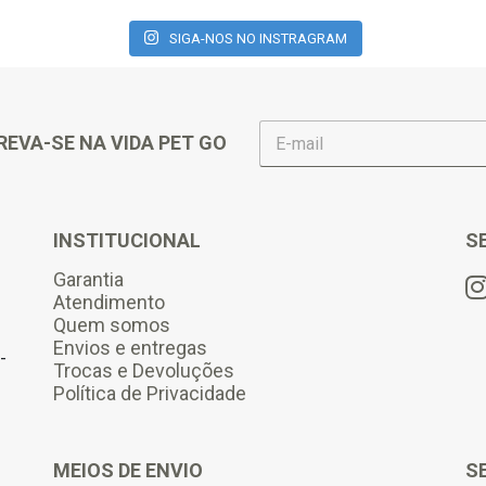
SIGA-NOS NO INSTRAGRAM
E
REVA-SE NA VIDA PET GO
-
m
a
i
l
INSTITUCIONAL
S
*
Garantia
Atendimento
Quem somos
Envios e entregas
-
Trocas e Devoluções
Política de Privacidade
MEIOS DE ENVIO
S