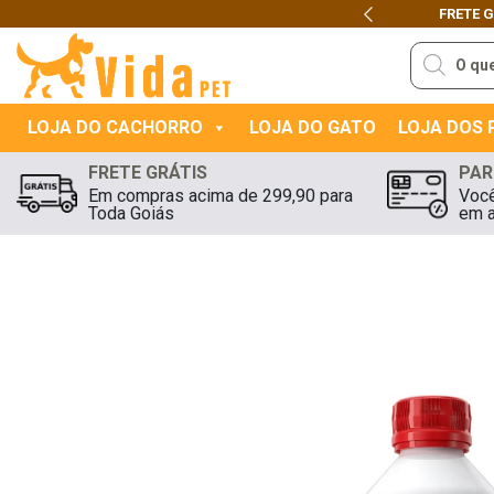
FRETE GRÁTIS
PARA
GOI
Previous
Pesquisar
produtos
LOJA DO CACHORRO
LOJA DO GATO
LOJA DOS
FRETE GRÁTIS
PAR
Em compras acima de 299,90 para
Você
Toda Goiás
em a