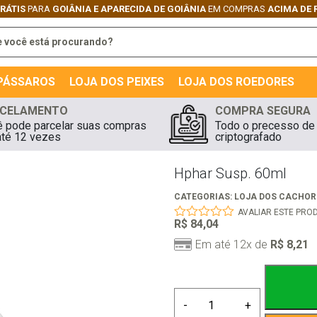
ÂNIA E APARECIDA DE GOIÂNIA
EM COMPRAS
ACIMA DE R$149,90
 PÁSSAROS
LOJA DOS PEIXES
LOJA DOS ROEDORES
CELAMENTO
COMPRA SEGURA
 pode parcelar suas compras
Todo o precesso de
té 12 vezes
criptografado
Hphar Susp. 60ml
CATEGORIAS:
LOJA DOS CACHO
AVALIAR ESTE PRO
R$
84,04
0
out
Em até 12x de
R$
8,21
of
5
Hphar
-
+
Susp.