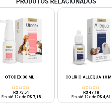
PRODUTOS RELACIONADOS
OTODEX 30 ML
COLÍRIO ALLEQUA 10 M
R$
73,51
R$
47,18
0
0
out
out
Em até 12x de
R$
7,18
Em até 12x de
R$
4,61
of
of
5
5