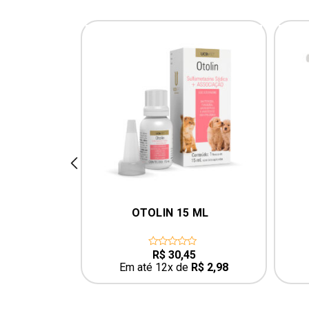
prev
 MARÍTIMA 
OTOLIN 15 ML
INAL
O
59,90
R$
30,45
0
out
ço
preço
R$
5,85
Em até 12x de
R$
2,98
of
ginal
atual
5
:
é:
74,99.
R$ 59,90.