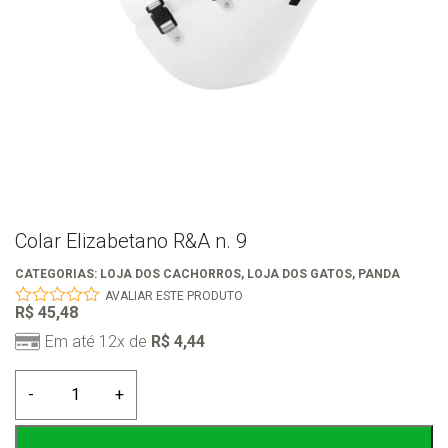
Colar Elizabetano R&A n. 9
CATEGORIAS:
LOJA DOS CACHORROS
,
LOJA DOS GATOS
,
PANDA
AVALIAR ESTE PRODUTO
R$
45,48
0
out
Em até 12x de
R$
4,44
of
5
Colar
-
+
Elizabetano
R&A