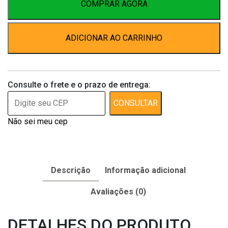
n.
COMPRAR AGORA
9
quantidade
ADICIONAR AO CARRINHO
Consulte o frete e o prazo de entrega:
CONSULTAR
Não sei meu cep
Descrição
Informação adicional
Avaliações (0)
DETALHES DO PRODUTO