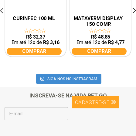
rev
ne
CURINFEC 100 ML
MATAVERM DISPLAY 
150 COMP.
R$
32,37
R$
48,85
0
0
out
out
Em até 12x de
R$
3,16
Em até 12x de
R$
4,77
of
of
5
5
COMPRAR
COMPRAR
SIGA-NOS NO INSTRAGRAM
INSCREVA-SE NA VIDA PET GO
CADASTRE-SE
E
-
m
a
i