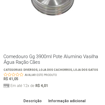
Comedouro Gg 3900ml Pote Alumínio Vasilha
Água Ração Cães
CATEGORIAS:
DIVERSOS
,
LOJA DOS CACHORROS
,
LOJA DOS GATOS
AVALIAR ESTE PRODUTO
R$
41,05
0
out
Em até 12x de
R$
4,01
of
5
Descrição
Informação adicional