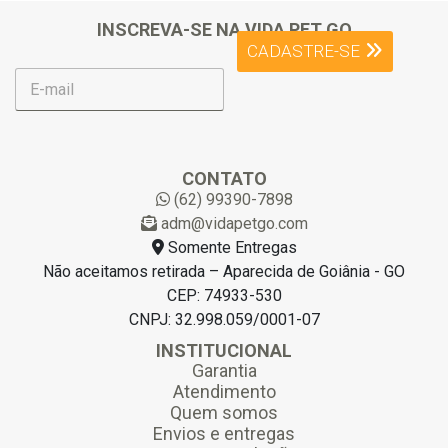
INSCREVA-SE NA VIDA PET GO
CADASTRE-SE
E
-
m
a
i
l
CONTATO
*
(62) 99390-7898
adm@vidapetgo.com
Somente Entregas
Não aceitamos retirada – Aparecida de Goiânia - GO
CEP: 74933-530
CNPJ: 32.998.059/0001-07
INSTITUCIONAL
Garantia
Atendimento
Quem somos
Envios e entregas