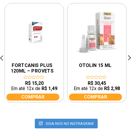
rev
ne
FORTCANIS PLUS 
OTOLIN 15 ML
120ML – PROVETS 
SIMÕES
R$
15,20
R$
30,45
0
0
out
out
Em até 12x de
R$
1,49
Em até 12x de
R$
2,98
of
of
5
5
COMPRAR
COMPRAR
SIGA-NOS NO INSTRAGRAM