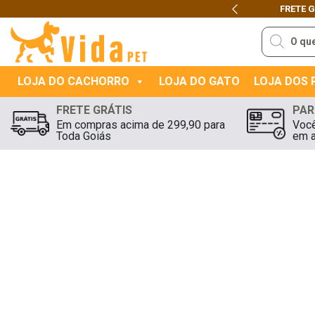
FRETE GRÁTIS
PARA
GOIÂNIA E APARECIDA DE GO
Previous
Pesquisar
produtos
LOJA DO CACHORRO
LOJA DO GATO
LOJA DOS
FRETE GRÁTIS
PAR
Em compras acima de 299,90 para
Você
Toda Goiás
em a