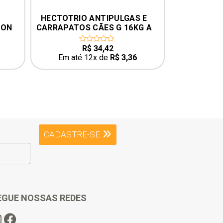
OTRIO ANTIPULGAS E 
ENROLOGIC SUSPENSÃO 20
PATOS CÃES G 16KG A 
– MON AMI
G PESO MÁXIMO DO 
AL 24KG PESO MÍNIMO 
R$
34,42
R$
40,16
0
0
out
out
DO ANIMAL 16KG
Em até 12x de
R$
3,36
Em até 12x de
R$
3,92
of
of
5
5
CADASTRE-SE
EGUE NOSSAS REDES