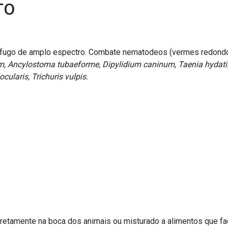
TO
mífugo de amplo espectro. Combate nematodeos (vermes redond
, Ancylostoma tubaeforme, Dipylidium caninum, Taenia hydatige
ularis, Trichuris vulpis.
diretamente na boca dos animais ou misturado a alimentos que fa