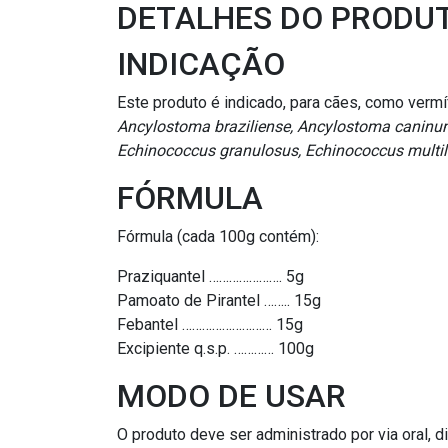
DETALHES DO PRODU
INDICAÇÃO
Este produto é indicado, para cães, como ver
Ancylostoma braziliense, Ancylostoma caninum
Echinococcus granulosus, Echinococcus multiloc
FÓRMULA
Fórmula (cada 100g contém):
Praziquantel …………………. 5g
Pamoato de Pirantel …….. 15g
Febantel ……………………… 15g
Excipiente q.s.p. ………… 100g
MODO DE USAR
O produto deve ser administrado por via oral, 