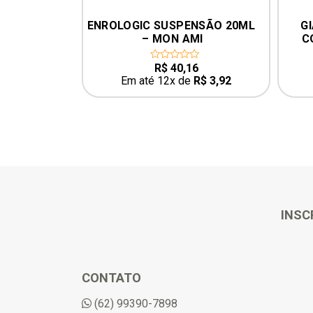
ENROLOGIC SUSPENSÃO 20ML 
GIACOCCIDE 1000
– MON AMI
COMP. MON AMI 
COCCÍDEOS E GI
R$
40,16
R$
311,17
0
0
out
out
Em até 12x de
R$
3,92
Em até 12x de
R$
of
of
5
5
INSC
CONTATO
(62) 99390-7898