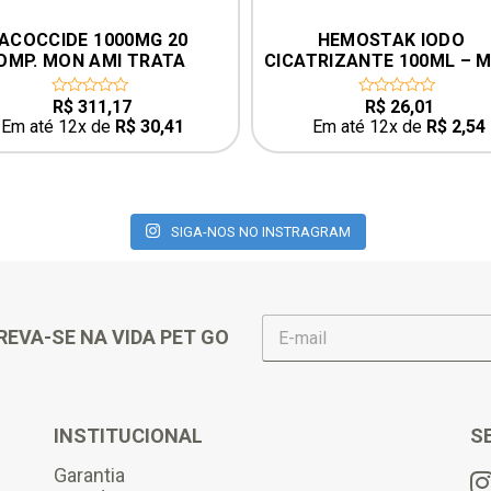
MG 20 
HEMOSTAK IODO 
HECT
TRATA 
CICATRIZANTE 100ML – MON 
CARRA
ÁRDIAS
AMI
24K
ANIM
R$
26,01
0
out
30,41
Em até 12x de
R$
2,54
of
5
SIGA-NOS NO INSTRAGRAM
E
REVA-SE NA VIDA PET GO
-
m
a
i
l
INSTITUCIONAL
S
*
Garantia