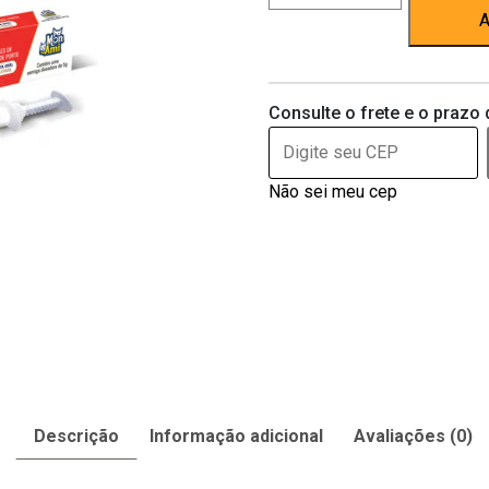
Cães
A
Plus
50
-
Consulte o frete e o prazo 
Mon
Ami
20ml
Não sei meu cep
quantidade
Descrição
Informação adicional
Avaliações (0)