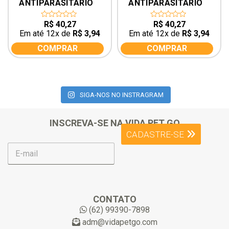
ANTIPARASITÁRIO 
ANTIPARASITÁRIO 
PARA PULGA MON 
PARA PULGA MON 
AMI HECTOPAR SPOT 
AMI HECTOPAR SPOT 
R$
40,27
R$
40,27
0
0
out
out
PARA GATO DE 4KG A 
PARA GATO DE 1KG A 
Em até 12x de
R$
3,94
Em até 12x de
R$
3,94
of
of
10KG
4KG
5
5
COMPRAR
COMPRAR
SIGA-NOS NO INSTRAGRAM
INSCREVA-SE NA VIDA PET GO
CADASTRE-SE
E
-
m
a
i
l
CONTATO
*
(62) 99390-7898
adm@vidapetgo.com