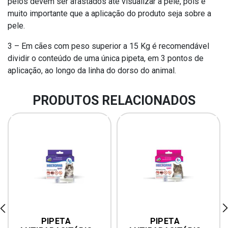
pelos devem ser afastados até visualizar a pele, pois é
muito importante que a aplicação do produto seja sobre a
pele.
3 – Em cães com peso superior a 15 Kg é recomendável
dividir o conteúdo de uma única pipeta, em 3 pontos de
aplicação, ao longo da linha do dorso do animal.
PRODUTOS RELACIONADOS
rev
ne
PIPETA 
PIPETA 