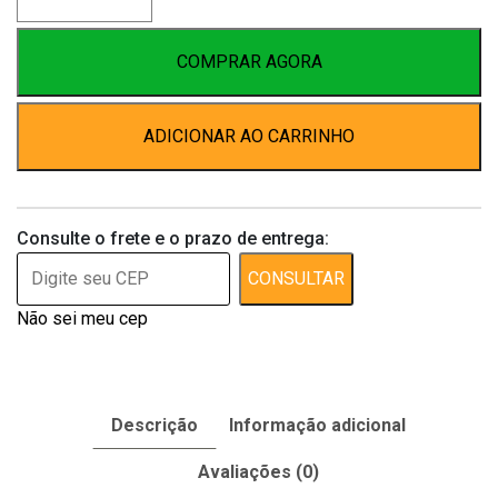
Antipulgas
e
Carrapatos
COMPRAR AGORA
Cães
G
ADICIONAR AO CARRINHO
16kg
a
24kg
Peso
Consulte o frete e o prazo de entrega:
Máximo
do
CONSULTAR
Animal
Não sei meu cep
24kg
Peso
Mínimo
do
Descrição
Informação adicional
Animal
16kg
Avaliações (0)
quantidade