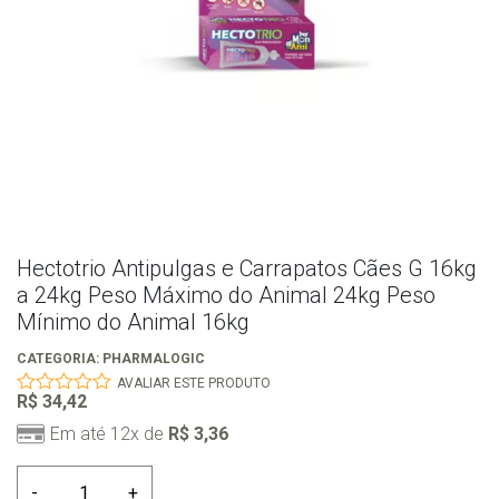
Hectotrio Antipulgas e Carrapatos Cães G 16kg
a 24kg Peso Máximo do Animal 24kg Peso
Mínimo do Animal 16kg
CATEGORIA:
PHARMALOGIC
AVALIAR ESTE PRODUTO
R$
34,42
0
out
Em até 12x de
R$
3,36
of
5
Hectotrio
-
+