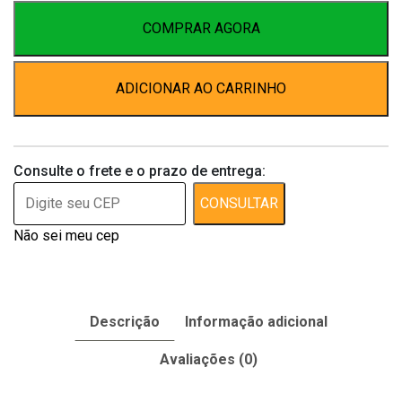
Gatos
Panda
COMPRAR AGORA
Ômega
3
ADICIONAR AO CARRINHO
1000
30
Cápsulas
quantidade
Consulte o frete e o prazo de entrega:
CONSULTAR
Não sei meu cep
Descrição
Informação adicional
Avaliações (0)