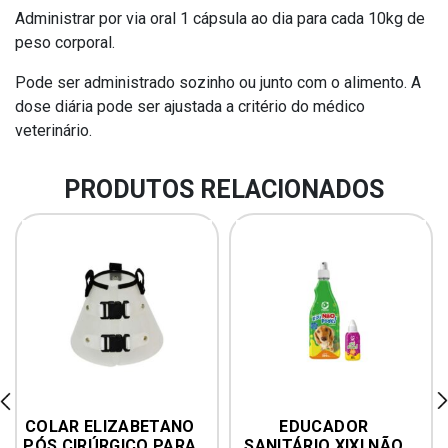
Administrar por via oral 1 cápsula ao dia para cada 10kg de
peso corporal.
Pode ser administrado sozinho ou junto com o alimento. A
dose diária pode ser ajustada a critério do médico
veterinário.
PRODUTOS RELACIONADOS
rev
ne
COLAR ELIZABETANO 
EDUCADOR 
PÓS CIRÚRGICO PARA 
SANITÁRIO XIXI NÃO 