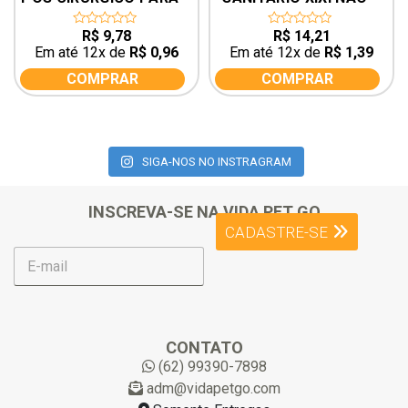
CACHORRO CÃES 
PODE XIXI PODE
GATOS N.1
R$
9,78
R$
14,21
0
0
out
out
Em até 12x de
R$
0,96
Em até 12x de
R$
1,39
of
of
5
5
COMPRAR
COMPRAR
SIGA-NOS NO INSTRAGRAM
INSCREVA-SE NA VIDA PET GO
CADASTRE-SE
E
-
m
a
i
l
CONTATO
*
(62) 99390-7898
adm@vidapetgo.com