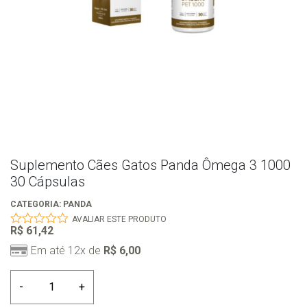
Suplemento Cães Gatos Panda Ômega 3 1000
30 Cápsulas
CATEGORIA:
PANDA
AVALIAR ESTE PRODUTO
R$
61,42
0
out
Em até 12x de
R$
6,00
of
5
Suplemento
-
+
Cães