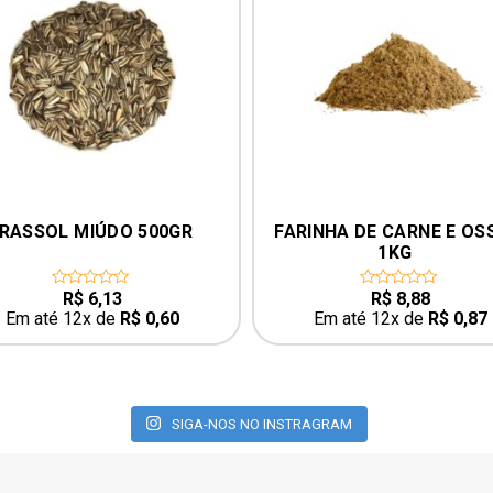
IRASSOL MIÚDO 500GR
FARINHA DE CARNE E OS
1KG
R$
6,13
R$
8,88
0
0
out
out
Em até 12x de
R$
0,60
Em até 12x de
R$
0,87
of
of
5
5
SIGA-NOS NO INSTRAGRAM