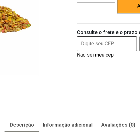
c/
A
Frutas
500g
quantidade
Consulte o frete e o prazo 
Não sei meu cep
Descrição
Informação adicional
Avaliações (0)