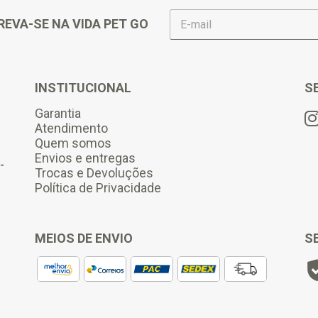
E
REVA-SE NA VIDA PET GO
-
m
a
i
l
INSTITUCIONAL
S
*
Garantia
Atendimento
Quem somos
Envios e entregas
-
Trocas e Devoluções
Política de Privacidade
MEIOS DE ENVIO
S