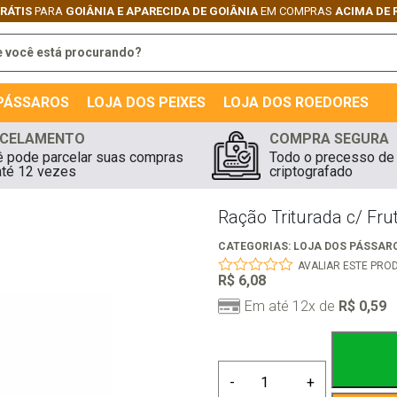
GRÁTIS
PARA
GOIÂNIA E APARECIDA DE GOIÂNIA
EM COMPRAS
ACIMA DE 
 PÁSSAROS
LOJA DOS PEIXES
LOJA DOS ROEDORES
CELAMENTO
COMPRA SEGURA
 pode parcelar suas compras
Todo o precesso de
té 12 vezes
criptografado
Ração Triturada c/ Fru
CATEGORIAS:
LOJA DOS PÁSSAR
AVALIAR ESTE PRO
R$
6,08
0
out
Em até 12x de
R$
0,59
of
5
Ração
-
+
Triturada