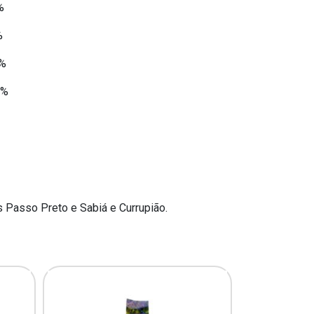
%
%
0%
0%
 Passo Preto e Sabiá e Currupião.