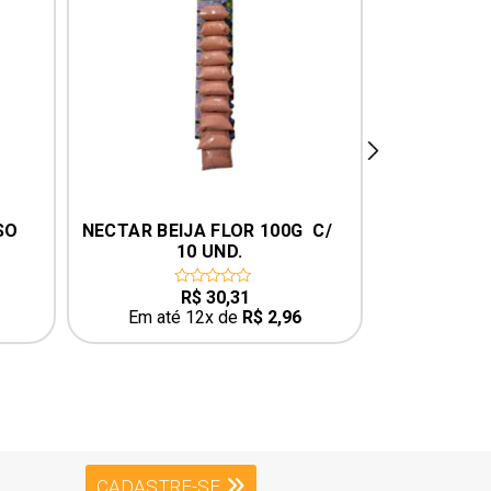
next
SO 
NECTAR BEIJA FLOR 100G  C/ 
IT
10 UND.
R$
30,31
0
0
out
o
Em até 12x de
R$
2,96
Em até
of
o
5
5
CADASTRE-SE