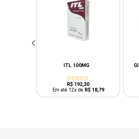
prev
 100G  C/ 
ITL 100MG
G
1
R$
192,30
0
out
R$
2,96
Em até 12x de
R$
18,79
of
5