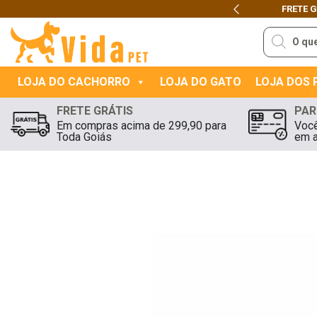
FRETE 
Previous
Pesquisar
produtos
LOJA DO CACHORRO
LOJA DO GATO
LOJA DOS
FRETE GRÁTIS
PAR
Em compras acima de 299,90 para
Você
Toda Goiás
em a