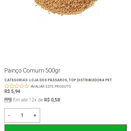
Painço Comum 500gr
CATEGORIAS:
LOJA DOS PÁSSAROS
,
TOP DISTRIBUIDORA PET
AVALIAR ESTE PRODUTO
R$
5,94
0
out
Em até 12x de
R$
0,58
of
5
Painço
-
+
Comum
500gr