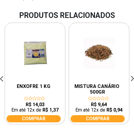
PRODUTOS RELACIONADOS
rev
ne
ENXOFRE 1 KG
MISTURA CANÁRIO 
500GR
R$
14,03
R$
9,64
0
0
out
out
Em até 12x de
R$
1,37
Em até 12x de
R$
0,94
of
of
5
5
COMPRAR
COMPRAR