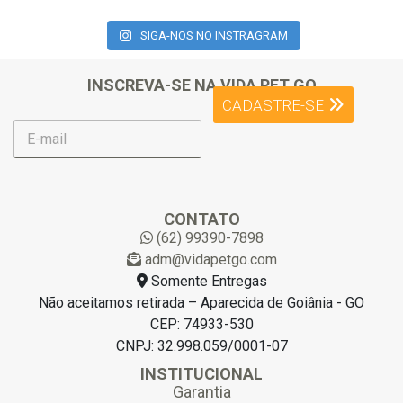
SIGA-NOS NO INSTRAGRAM
INSCREVA-SE NA VIDA PET GO
CADASTRE-SE
E
-
m
a
i
l
CONTATO
*
(62) 99390-7898
adm@vidapetgo.com
Somente Entregas
Não aceitamos retirada – Aparecida de Goiânia - GO
CEP: 74933-530
CNPJ: 32.998.059/0001-07
INSTITUCIONAL
Garantia