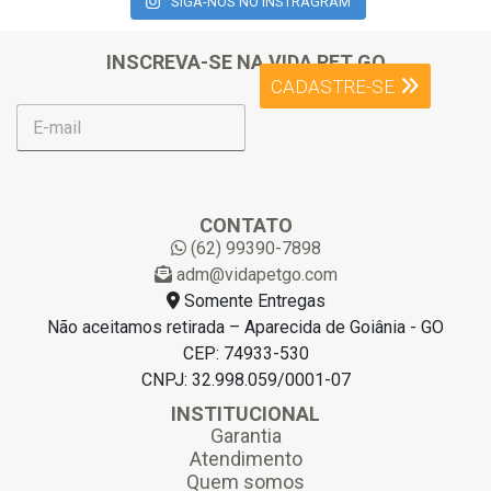
SIGA-NOS NO INSTRAGRAM
INSCREVA-SE NA VIDA PET GO
CADASTRE-SE
E
-
m
a
i
l
CONTATO
*
(62) 99390-7898
adm@vidapetgo.com
Somente Entregas
Não aceitamos retirada – Aparecida de Goiânia - GO
CEP: 74933-530
CNPJ: 32.998.059/0001-07
INSTITUCIONAL
Garantia
Atendimento
Quem somos