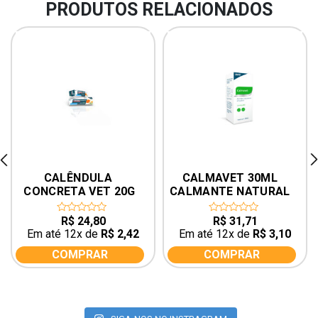
PRODUTOS RELACIONADOS
rev
ne
CALÊNDULA 
CALMAVET 30ML 
CONCRETA VET 20G
CALMANTE NATURAL 
PARA CÃES E GATOS 
PROVETS
R$
24,80
R$
31,71
0
0
out
out
Em até 12x de
R$
2,42
Em até 12x de
R$
3,10
of
of
5
5
COMPRAR
COMPRAR