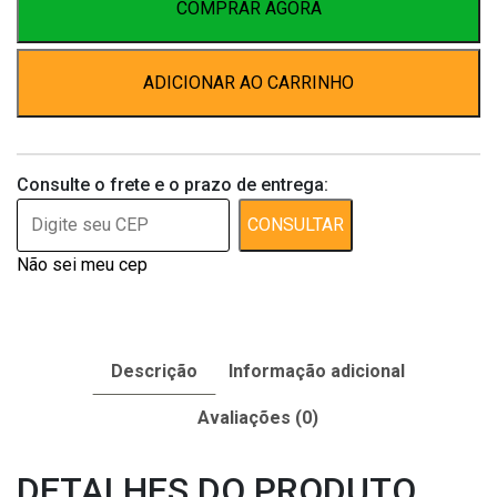
30
COMPRAR AGORA
ml
quantidade
ADICIONAR AO CARRINHO
Consulte o frete e o prazo de entrega:
CONSULTAR
Não sei meu cep
Descrição
Informação adicional
Avaliações (0)
DETALHES DO PRODUTO