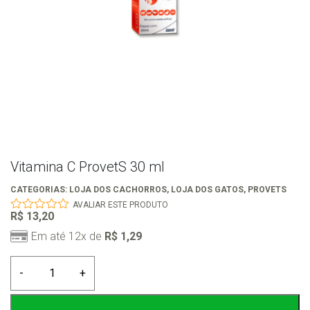
Vitamina C ProvetS 30 ml
CATEGORIAS:
LOJA DOS CACHORROS
,
LOJA DOS GATOS
,
PROVETS
AVALIAR ESTE PRODUTO
R$
13,20
0
out
Em até 12x de
R$
1,29
of
5
Vitamina
-
+
C
ProvetS