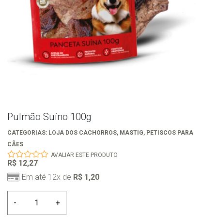
Pulmão Suíno 100g
CATEGORIAS:
LOJA DOS CACHORROS
,
MASTIG
,
PETISCOS PARA
CÃES
AVALIAR ESTE PRODUTO
R$
12,27
0
out
Em até 12x de
R$
1,20
of
5
Pulmão
-
+
Suíno