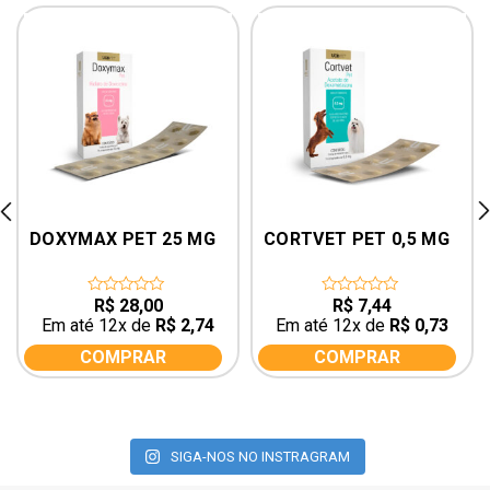
rev
ne
DOXYMAX PET 25 MG
CORTVET PET 0,5 MG
R$
28,00
R$
7,44
0
0
out
out
Em até 12x de
R$
2,74
Em até 12x de
R$
0,73
of
of
5
5
COMPRAR
COMPRAR
SIGA-NOS NO INSTRAGRAM