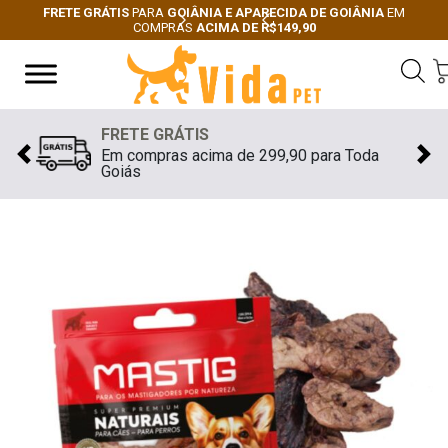
FRETE GRÁTIS
PARA
GOIÂNIA E APARECIDA DE GOIÂNIA
EM
COMPRAS
ACIMA DE R$149,90
Next
Previous
FRETE GRÁTIS
Em compras acima de 299,90 para Toda
Previous
Nex
Goiás