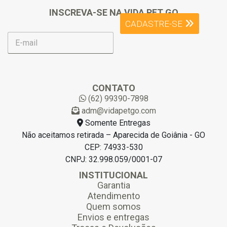
INSCREVA-SE NA VIDA PET GO
CADASTRE-SE
E
-
m
a
i
l
CONTATO
*
(62) 99390-7898
adm@vidapetgo.com
Somente Entregas
Não aceitamos retirada – Aparecida de Goiânia - GO
CEP: 74933-530
CNPJ: 32.998.059/0001-07
INSTITUCIONAL
Garantia
Atendimento
Quem somos
Envios e entregas