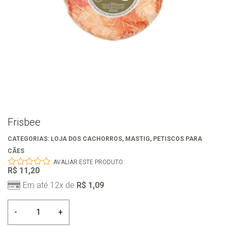
Frisbee
CATEGORIAS:
LOJA DOS CACHORROS
,
MASTIG
,
PETISCOS PARA
CÃES
AVALIAR ESTE PRODUTO
R$
11,20
0
out
Em até 12x de
R$
1,09
of
5
Frisbee
-
+
quantidade