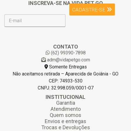
INSCREVA-SE NA VIDA PET GO
CADASTRE-SE
E
-
m
a
i
l
CONTATO
*
(62) 99390-7898
adm@vidapetgo.com
Somente Entregas
Não aceitamos retirada – Aparecida de Goiânia - GO
CEP: 74933-530
CNPJ: 32.998.059/0001-07
INSTITUCIONAL
Garantia
Atendimento
Quem somos
Envios e entregas
Trocas e Devoluções