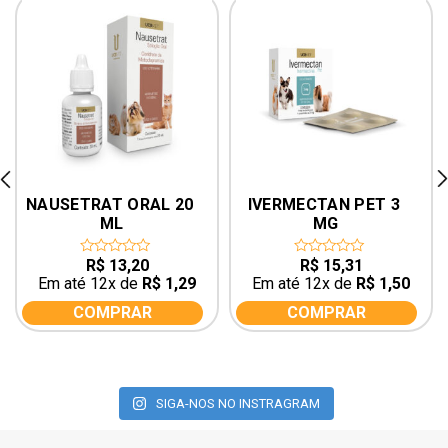
rev
ne
NAUSETRAT ORAL 20 
IVERMECTAN PET 3 
ML
MG
R$
13,20
R$
15,31
0
0
out
out
Em até 12x de
R$
1,29
Em até 12x de
R$
1,50
of
of
5
5
COMPRAR
COMPRAR
SIGA-NOS NO INSTRAGRAM