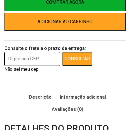
Nat
COMPRAR AGORA
c/12
quantidade
ADICIONAR AO CARRINHO
Consulte o frete e o prazo de entrega:
CONSULTAR
Não sei meu cep
Descrição
Informação adicional
Avaliações (0)
DETALHES DO PRODUTO