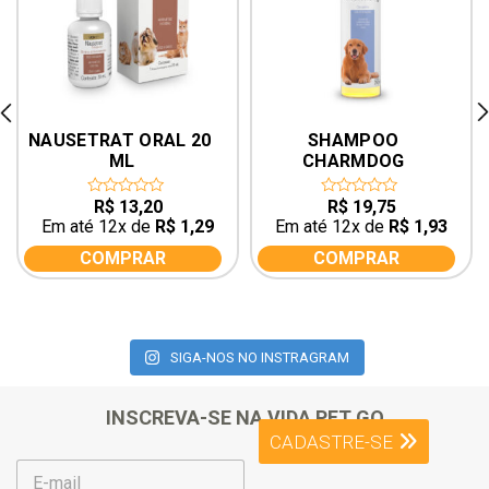
rev
ne
NAUSETRAT ORAL 20 
SHAMPOO 
ML
CHARMDOG 
CARRAPATICIDA 
250ML UCB
R$
13,20
R$
19,75
0
0
out
out
Em até 12x de
R$
1,29
Em até 12x de
R$
1,93
of
of
5
5
COMPRAR
COMPRAR
SIGA-NOS NO INSTRAGRAM
INSCREVA-SE NA VIDA PET GO
CADASTRE-SE
E