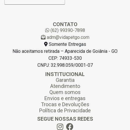
-
m
a
i
l
CONTATO
*
(62) 99390-7898
adm@vidapetgo.com
Somente Entregas
Não aceitamos retirada – Aparecida de Goiânia - GO
CEP: 74933-530
CNPJ: 32.998.059/0001-07
INSTITUCIONAL
Garantia
Atendimento
Quem somos
Envios e entregas
Trocas e Devoluções
Política de Privacidade
SEGUE NOSSAS REDES