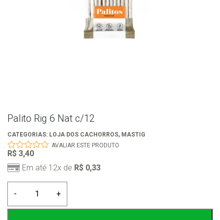
Palito Rig 6 Nat c/12
CATEGORIAS:
LOJA DOS CACHORROS
,
MASTIG
AVALIAR ESTE PRODUTO
R$
3,40
0
out
Em até 12x de
R$
0,33
of
5
Palito
-
+
Rig
6