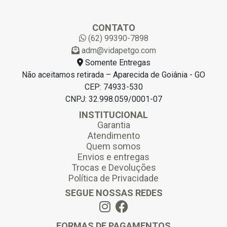
a
i
l
CONTATO
*
(62) 99390-7898
adm@vidapetgo.com
Somente Entregas
Não aceitamos retirada – Aparecida de Goiânia - GO
CEP: 74933-530
CNPJ: 32.998.059/0001-07
INSTITUCIONAL
Garantia
Atendimento
Quem somos
Envios e entregas
Trocas e Devoluções
Política de Privacidade
SEGUE NOSSAS REDES
FORMAS DE PAGAMENTOS