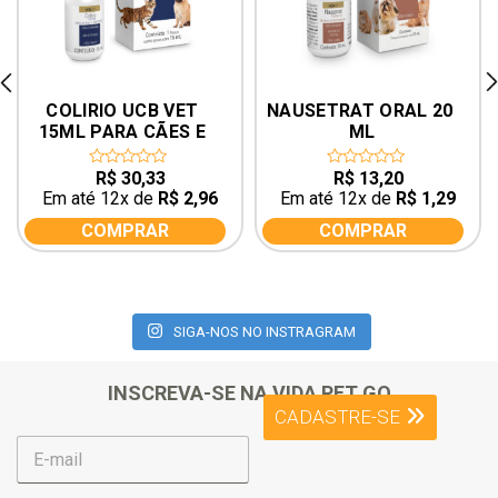
rev
ne
COLIRIO UCB VET 
NAUSETRAT ORAL 20 
15ML PARA CÃES E 
ML
GATOS
R$
30,33
R$
13,20
0
0
out
out
Em até 12x de
R$
2,96
Em até 12x de
R$
1,29
of
of
5
5
COMPRAR
COMPRAR
SIGA-NOS NO INSTRAGRAM
INSCREVA-SE NA VIDA PET GO
CADASTRE-SE
E
-
m