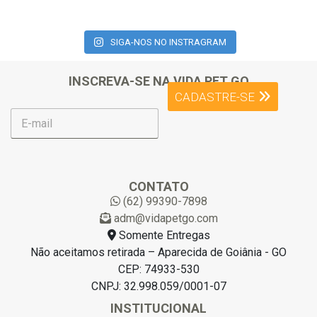
SIGA-NOS NO INSTRAGRAM
INSCREVA-SE NA VIDA PET GO
CADASTRE-SE
E
-
m
a
i
l
CONTATO
*
(62) 99390-7898
adm@vidapetgo.com
Somente Entregas
Não aceitamos retirada – Aparecida de Goiânia - GO
CEP: 74933-530
CNPJ: 32.998.059/0001-07
INSTITUCIONAL