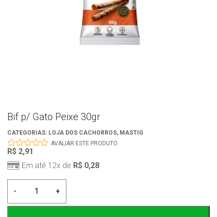
Bif p/ Gato Peixe 30gr
CATEGORIAS:
LOJA DOS CACHORROS
,
MASTIG
AVALIAR ESTE PRODUTO
R$
2,91
0
out
Em até 12x de
R$
0,28
of
5
Bif
-
+
p/
Gato