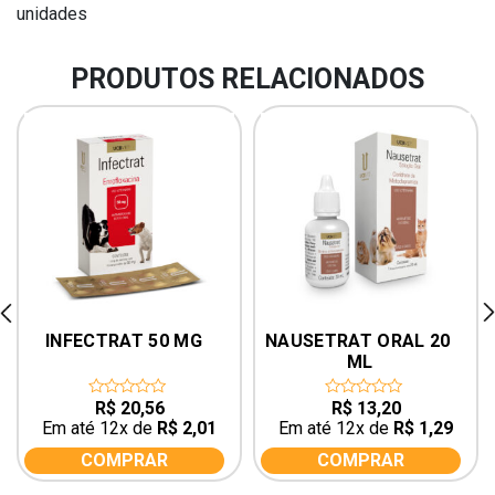
unidades
PRODUTOS RELACIONADOS
rev
ne
INFECTRAT 50 MG
NAUSETRAT ORAL 20 
ML
R$
20,56
R$
13,20
0
0
out
out
Em até 12x de
R$
2,01
Em até 12x de
R$
1,29
of
of
5
5
COMPRAR
COMPRAR