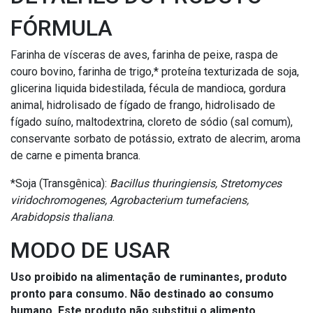
FÓRMULA
Farinha de vísceras de aves, farinha de peixe, raspa de
couro bovino, farinha de trigo,* proteína texturizada de soja,
glicerina liquida bidestilada, fécula de mandioca, gordura
animal, hidrolisado de fígado de frango, hidrolisado de
fígado suíno, maltodextrina, cloreto de sódio (sal comum),
conservante sorbato de potássio, extrato de alecrim, aroma
de carne e pimenta branca.
*Soja (Transgênica):
Bacillus thuringiensis, Stretomyces
viridochromogenes, Agrobacterium tumefaciens,
Arabidopsis thaliana
.
MODO DE USAR
Uso proibido na alimentação de ruminantes, produto
pronto para consumo. Não destinado ao consumo
humano. Este produto não substitui o alimento