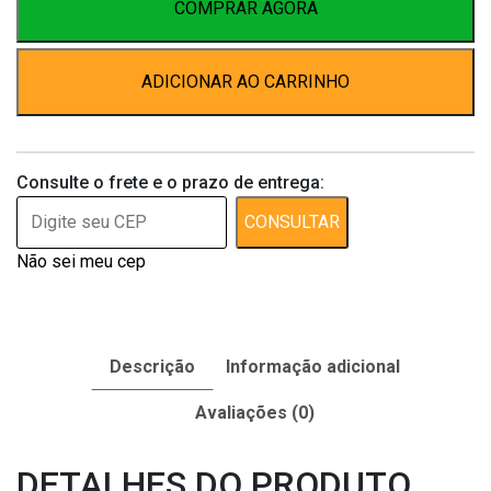
Peixe
COMPRAR AGORA
30gr
quantidade
ADICIONAR AO CARRINHO
Consulte o frete e o prazo de entrega:
CONSULTAR
Não sei meu cep
Descrição
Informação adicional
Avaliações (0)
DETALHES DO PRODUTO