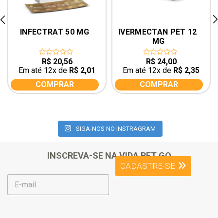
rev
ne
INFECTRAT 50 MG
IVERMECTAN PET 12 
MG
R$
20,56
R$
24,00
0
0
out
out
Em até 12x de
R$
2,01
Em até 12x de
R$
2,35
of
of
5
5
COMPRAR
COMPRAR
SIGA-NOS NO INSTRAGRAM
INSCREVA-SE NA VIDA PET GO
CADASTRE-SE
E
-
m
a
i