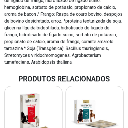
de figado de frango, hidrolisado de figado suino,
hemoglobina, sorbato de potássio, propionato de calcio,
aroma de bacon / Frango: Raspa de couro bovino, despojos
de bovino desidratado, arroz, *proteina texturizada de soja,
glicerina líquida bidestilada, hidrolisado de figado de
frango, hidrolisado de figado suino, sorbato de potássio,
propionato de calcio, aroma de frango, corante amarelo
tartrazina.* Soja (Transgênica): Bacillus thuringiensis,
Stretomyces viridochromogenes, Agrobacterium
tumefaciens, Arabidopsis thaliana.
PRODUTOS RELACIONADOS