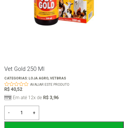
Vet Gold 250 Ml
CATEGORIAS:
LOJA AGRO
,
VETBRAS
AVALIAR ESTE PRODUTO
R$
40,52
0
out
Em até 12x de
R$
3,96
of
5
Vet
-
+
Gold
250