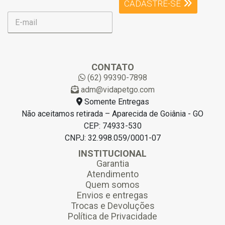
CADASTRE-SE
E
-
m
a
i
l
CONTATO
*
(62) 99390-7898
adm@vidapetgo.com
Somente Entregas
Não aceitamos retirada – Aparecida de Goiânia - GO
CEP: 74933-530
CNPJ: 32.998.059/0001-07
INSTITUCIONAL
Garantia
Atendimento
Quem somos
Envios e entregas
Trocas e Devoluções
Política de Privacidade