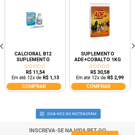
rev
ne
CALCIORAL B12 
SUPLEMENTO 
SUPLEMENTO 
ADE+COBALTO 1KG 
VITAMÍNICO E 
VETBRAS CAVALO 
MINERAL 100ML 
VACA GALINHA 
R$
11,54
R$
30,58
0
0
out
out
VETBRAS
PORCO
Em até 12x de
R$
1,13
Em até 12x de
R$
2,99
of
of
5
5
COMPRAR
COMPRAR
SIGA-NOS NO INSTRAGRAM
INSCREVA-SE NA VIDA PET GO