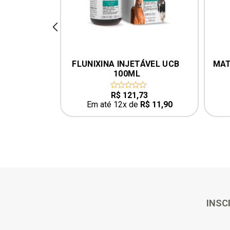
prev
 100 ML
FLUNIXINA INJETÁVEL UCB 
MAT
100ML
6
R$
121,73
0
out
R$
1,62
Em até 12x de
R$
11,90
of
5
INSC