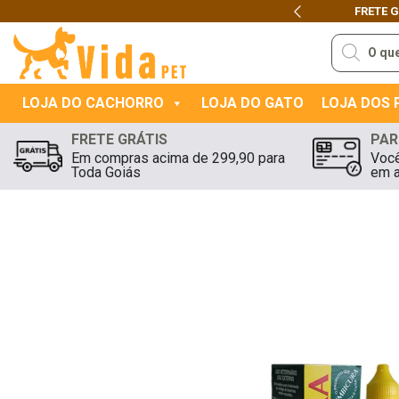
FRETE 
Previous
Pesquisar
produtos
LOJA DO CACHORRO
LOJA DO GATO
LOJA DOS
FRETE GRÁTIS
PAR
Em compras acima de 299,90 para
Você
Toda Goiás
em a