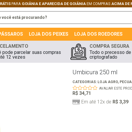
GRÁTIS
PARA
GOIÂNIA E APARECIDA DE GOIÂNIA
EM COMPRAS
ACIMA DE 
 PÁSSAROS
LOJA DOS PEIXES
LOJA DOS ROEDORES
CELAMENTO
COMPRA SEGURA
 pode parcelar suas compras
Todo o precesso de
té 12 vezes
criptografado
Umbicura 250 ml
CATEGORIAS:
LOJA AGRO
,
PECUA
AVALIAR ESTE PRO
R$
34,71
0
out
Em até 12x de
R$
3,39
of
5