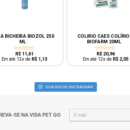
A BICHEIRA BIOZOL 250 
COLIRIO CAES COLÍRIO
ML
BIOFARM 20ML
R$
11,61
R$
20,96
0
0
out
out
Em até 12x de
R$
1,13
Em até 12x de
R$
2,05
of
of
5
5
SIGA-NOS NO INSTRAGRAM
E
REVA-SE NA VIDA PET GO
-
m
a