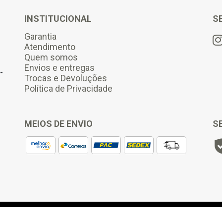
i
l
INSTITUCIONAL
S
*
Garantia
Atendimento
Quem somos
Envios e entregas
-
Trocas e Devoluções
Política de Privacidade
MEIOS DE ENVIO
S