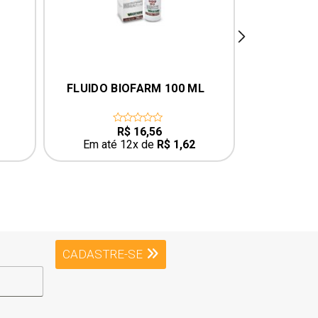
next
 
FLUIDO BIOFARM 100 ML
FLUNIXINA
R$
16,56
0
0
out
o
Em até 12x de
R$
1,62
Em até
of
o
5
5
CADASTRE-SE