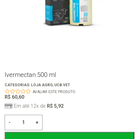
Ivermectan 500 ml
CATEGORIAS:
LOJA AGRO
,
UCB VET
AVALIAR ESTE PRODUTO
R$
60,60
0
out
Em até 12x de
R$
5,92
of
5
Ivermectan
-
+
500
ml