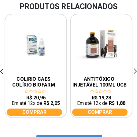
PRODUTOS RELACIONADOS
rev
ne
COLIRIO CAES 
ANTITÓXICO 
COLÍRIO BIOFARM 
INJETÁVEL 100ML UCB
20ML
R$
20,96
R$
19,28
0
0
out
out
Em até 12x de
R$
2,05
Em até 12x de
R$
1,88
of
of
5
5
COMPRAR
COMPRAR