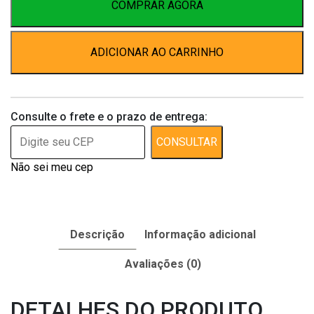
quantidade
COMPRAR AGORA
ADICIONAR AO CARRINHO
Consulte o frete e o prazo de entrega:
CONSULTAR
Não sei meu cep
Descrição
Informação adicional
Avaliações (0)
DETALHES DO PRODUTO