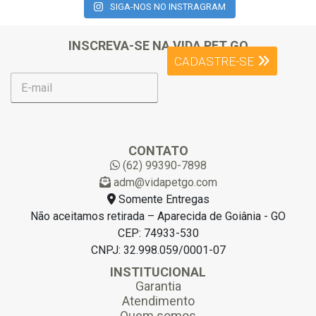
SIGA-NOS NO INSTRAGRAM
INSCREVA-SE NA VIDA PET GO
CADASTRE-SE
E
-
m
a
i
l
CONTATO
*
(62) 99390-7898
adm@vidapetgo.com
Somente Entregas
Não aceitamos retirada – Aparecida de Goiânia - GO
CEP: 74933-530
CNPJ: 32.998.059/0001-07
INSTITUCIONAL
Garantia
Atendimento
Quem somos