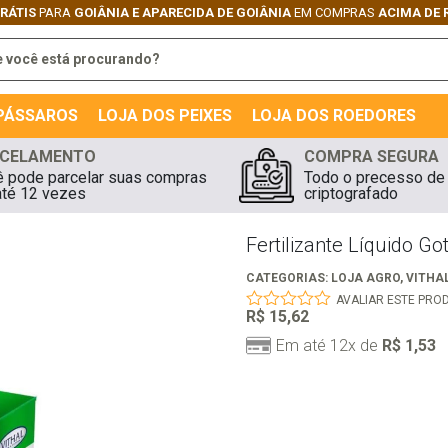
GRÁTIS
PARA
GOIÂNIA E APARECIDA DE GOIÂNIA
EM COMPRAS
ACIMA DE 
 PÁSSAROS
LOJA DOS PEIXES
LOJA DOS ROEDORES
CELAMENTO
COMPRA SEGURA
 pode parcelar suas compras
Todo o precesso de
té 12 vezes
criptografado
Fertilizante Líquido G
CATEGORIAS:
LOJA AGRO
,
VITHA
AVALIAR ESTE PRO
R$
15,62
0
out
Em até 12x de
R$
1,53
of
5