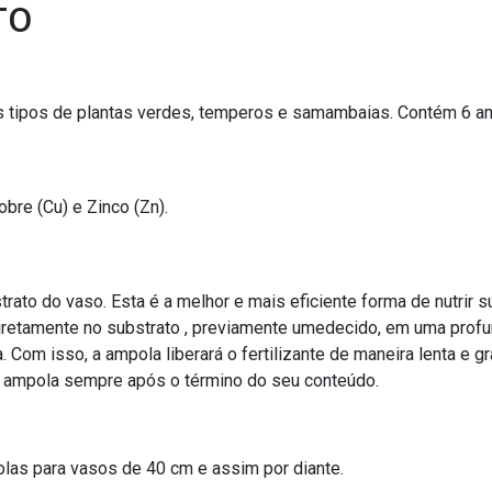
TO
s os tipos de plantas verdes, temperos e samambaias. Contém 6 
re (Cu) e Zinco (Zn).
ato do vaso. Esta é a melhor e mais eficiente forma de nutrir sua
 diretamente no substrato , previamente umedecido, em uma pro
. Com isso, a ampola liberará o fertilizante de maneira lenta e g
a ampola sempre após o término do seu conteúdo.
olas para vasos de 40 cm e assim por diante.