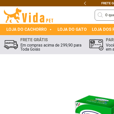
FRETE 
Previous
Pesquisar
produtos
LOJA DO CACHORRO
LOJA DO GATO
LOJA DOS
FRETE GRÁTIS
PAR
Em compras acima de 299,90 para
Você
Toda Goiás
em a