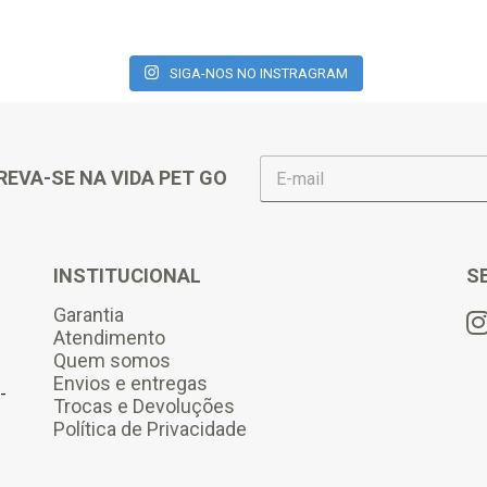
SIGA-NOS NO INSTRAGRAM
E
REVA-SE NA VIDA PET GO
-
m
a
i
l
INSTITUCIONAL
S
*
Garantia
Atendimento
Quem somos
Envios e entregas
-
Trocas e Devoluções
Política de Privacidade