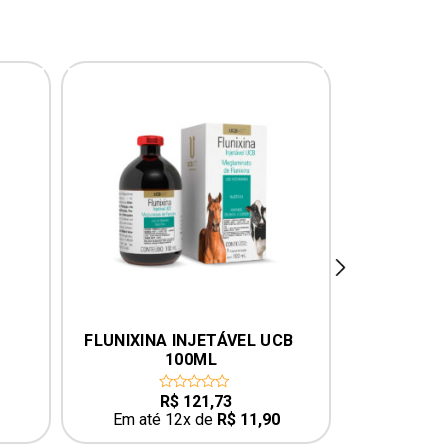
next
FLUNIXINA INJETÁVEL UCB 
FORTBI
100ML
SUPERFOR
R$
121,73
0
0
out
o
Em até 12x de
R$
11,90
Em até
of
o
5
5