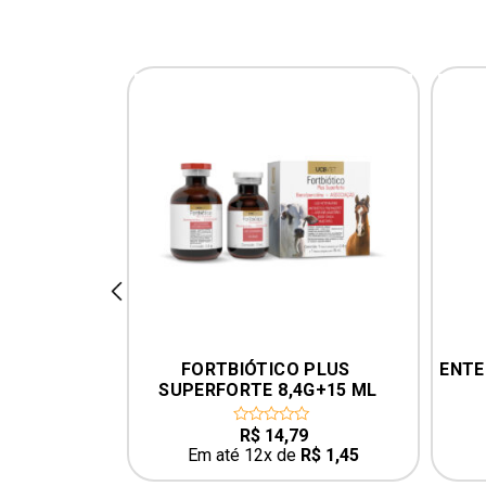
prev
ÁVEL UCB 
FORTBIÓTICO PLUS 
ENTER
SUPERFORTE 8,4G+15 ML
3
R$
14,79
0
out
R$
11,90
Em até 12x de
R$
1,45
of
5