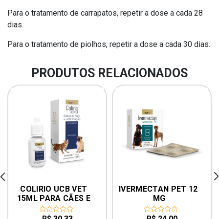
Para o tratamento de carrapatos, repetir a dose a cada 28
dias.
Para o tratamento de piolhos, repetir a dose a cada 30 dias.
PRODUTOS RELACIONADOS
rev
ne
COLIRIO UCB VET 
IVERMECTAN PET 12 
15ML PARA CÃES E 
MG
GATOS
R$
30,33
R$
24,00
0
0