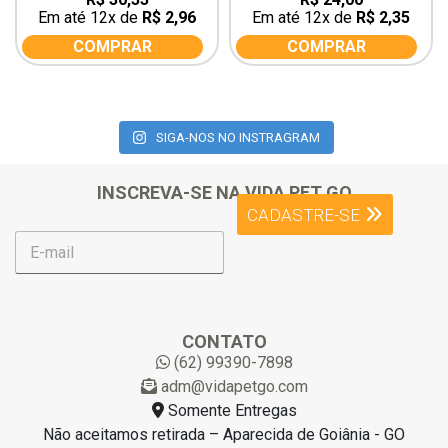
out
out
Em até 12x de
R$
2,96
Em até 12x de
R$
2,35
of
of
5
5
COMPRAR
COMPRAR
SIGA-NOS NO INSTRAGRAM
INSCREVA-SE NA VIDA PET GO
CADASTRE-SE
E
-
m
a
i
l
CONTATO
*
(62) 99390-7898
adm@vidapetgo.com
Somente Entregas
Não aceitamos retirada – Aparecida de Goiânia - GO