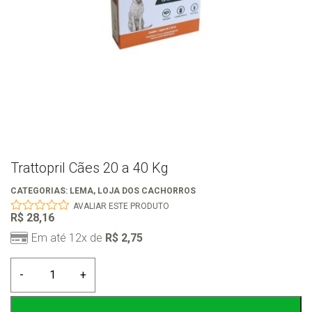
Trattopril Cães 20 a 40 Kg
CATEGORIAS:
LEMA
,
LOJA DOS CACHORROS
AVALIAR ESTE PRODUTO
R$
28,16
0
out
Em até 12x de
R$
2,75
of
5
Trattopril
-
+
Cães
20