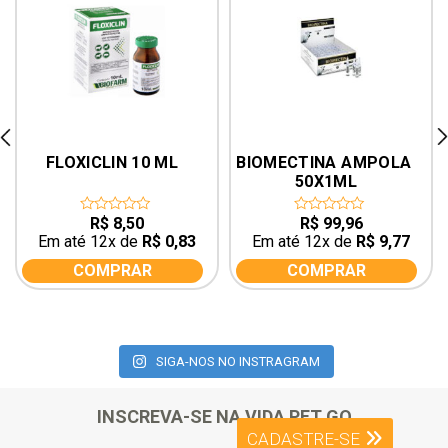
rev
ne
FLOXICLIN 10 ML
BIOMECTINA AMPOLA 
50X1ML
R$
8,50
R$
99,96
0
0
out
out
Em até 12x de
R$
0,83
Em até 12x de
R$
9,77
of
of
5
5
COMPRAR
COMPRAR
SIGA-NOS NO INSTRAGRAM
INSCREVA-SE NA VIDA PET GO
CADASTRE-SE