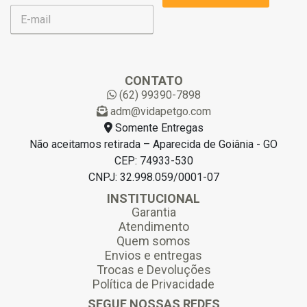
E
-
m
a
i
l
CONTATO
*
(62) 99390-7898
adm@vidapetgo.com
Somente Entregas
Não aceitamos retirada – Aparecida de Goiânia - GO
CEP: 74933-530
CNPJ: 32.998.059/0001-07
INSTITUCIONAL
Garantia
Atendimento
Quem somos
Envios e entregas
Trocas e Devoluções
Política de Privacidade
SEGUE NOSSAS REDES