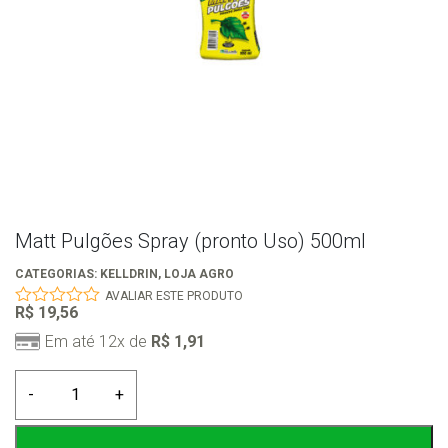
Matt Pulgões Spray (pronto Uso) 500ml
CATEGORIAS:
KELLDRIN
,
LOJA AGRO
AVALIAR ESTE PRODUTO
R$
19,56
0
out
Em até 12x de
R$
1,91
of
5
Matt
-
+
Pulgões
Spray