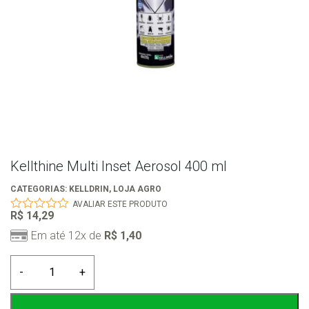
Kellthine Multi Inset Aerosol 400 ml
CATEGORIAS:
KELLDRIN
,
LOJA AGRO
AVALIAR ESTE PRODUTO
R$
14,29
0
out
Em até 12x de
R$
1,40
of
5
Kellthine
-
+
Multi
Inset