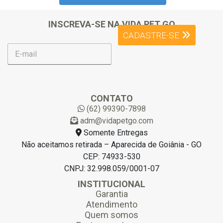
INSCREVA-SE NA VIDA PET GO
CADASTRE-SE
E
-
m
a
i
l
CONTATO
*
(62) 99390-7898
adm@vidapetgo.com
Somente Entregas
Não aceitamos retirada – Aparecida de Goiânia - GO
CEP: 74933-530
CNPJ: 32.998.059/0001-07
INSTITUCIONAL
Garantia
Atendimento
Quem somos