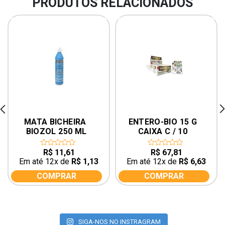
PRODUTOS RELACIONADOS
rev
ne
MATA BICHEIRA 
ENTERO-BIO 15 G 
BIOZOL 250 ML
CAIXA C / 10 
UNIDADES
R$
11,61
R$
67,81
0
0
out
out
Em até 12x de
R$
1,13
Em até 12x de
R$
6,63
of
of
5
5
COMPRAR
COMPRAR
SIGA-NOS NO INSTRAGRAM