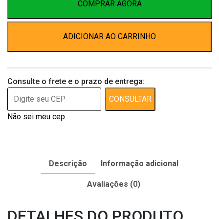
300ml
COMPRAR AGORA
quantidade
ADICIONAR AO CARRINHO
Consulte o frete e o prazo de entrega:
CONSULTAR
Não sei meu cep
Descrição
Informação adicional
Avaliações (0)
DETALHES DO PRODUTO