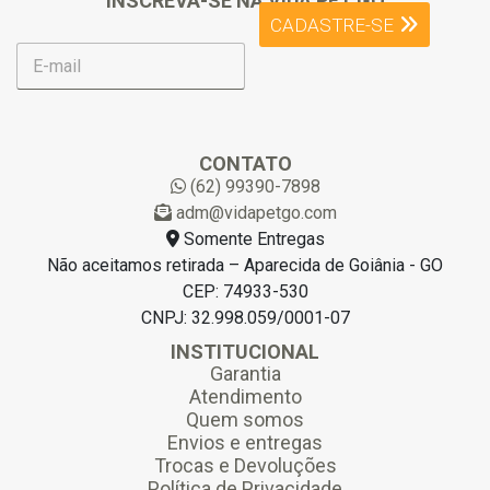
INSCREVA-SE NA VIDA PET GO
CADASTRE-SE
E
-
m
a
i
l
CONTATO
*
(62) 99390-7898
adm@vidapetgo.com
Somente Entregas
Não aceitamos retirada – Aparecida de Goiânia - GO
CEP: 74933-530
CNPJ: 32.998.059/0001-07
INSTITUCIONAL
Garantia
Atendimento
Quem somos
Envios e entregas
Trocas e Devoluções
Política de Privacidade