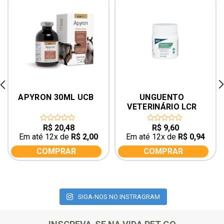
rev
ne
APYRON 30ML UCB
UNGUENTO 
VETERINÁRIO LCR 
SIMÕES 40 G
R$
20,48
R$
9,60
0
0
out
out
Em até 12x de
R$
2,00
Em até 12x de
R$
0,94
of
of
5
5
COMPRAR
COMPRAR
SIGA-NOS NO INSTRAGRAM