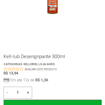
Kell-lub Desengripante 300ml
CATEGORIAS:
KELLDRIN
,
LOJA AGRO
AVALIAR ESTE PRODUTO
R$
13,94
0
out
Em até 12x de
R$
1,36
of
5
Kell-
-
+
lub
Desengripante