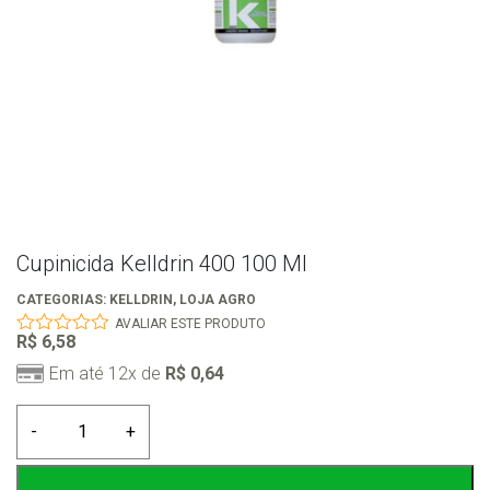
Cupinicida Kelldrin 400 100 Ml
CATEGORIAS:
KELLDRIN
,
LOJA AGRO
AVALIAR ESTE PRODUTO
R$
6,58
0
out
Em até 12x de
R$
0,64
of
5
Cupinicida
-
+
Kelldrin
400