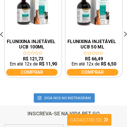
rev
ne
FLUNIXINA INJETÁVEL 
FLUNIXINA INJETÁVEL 
UCB 100ML
UCB 50 ML
R$
121,73
R$
66,49
0
0
out
out
Em até 12x de
R$
11,90
Em até 12x de
R$
6,50
of
of
5
5
COMPRAR
COMPRAR
SIGA-NOS NO INSTRAGRAM
INSCREVA-SE NA VIDA PET GO
CADASTRE-SE
E