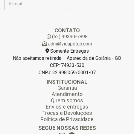
-
m
a
i
l
CONTATO
*
(62) 99390-7898
adm@vidapetgo.com
Somente Entregas
Não aceitamos retirada – Aparecida de Goiânia - GO
CEP: 74933-530
CNPJ: 32.998.059/0001-07
INSTITUCIONAL
Garantia
Atendimento
Quem somos
Envios e entregas
Trocas e Devoluções
Política de Privacidade
SEGUE NOSSAS REDES