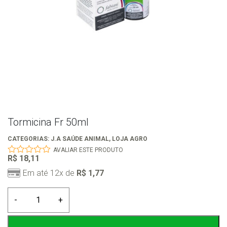
Tormicina Fr 50ml
CATEGORIAS:
J.A SAÚDE ANIMAL
,
LOJA AGRO
AVALIAR ESTE PRODUTO
R$
18,11
0
out
Em até 12x de
R$
1,77
of
5
Tormicina
-
+
Fr
50ml