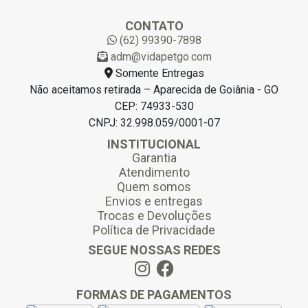
i
l
CONTATO
*
(62) 99390-7898
adm@vidapetgo.com
Somente Entregas
Não aceitamos retirada – Aparecida de Goiânia - GO
CEP: 74933-530
CNPJ: 32.998.059/0001-07
INSTITUCIONAL
Garantia
Atendimento
Quem somos
Envios e entregas
Trocas e Devoluções
Política de Privacidade
SEGUE NOSSAS REDES
FORMAS DE PAGAMENTOS