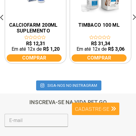
rev
ne
CALCIOFARM 200ML 
TIMBACO 100 ML
SUPLEMENTO 
VETERINÁRIO PARA 
EQUINOS
R$
12,31
R$
31,34
0
0
out
out
Em até 12x de
R$
1,20
Em até 12x de
R$
3,06
of
of
5
5
COMPRAR
COMPRAR
SIGA-NOS NO INSTRAGRAM
INSCREVA-SE NA VIDA PET GO
CADASTRE-SE
E
-
m
a