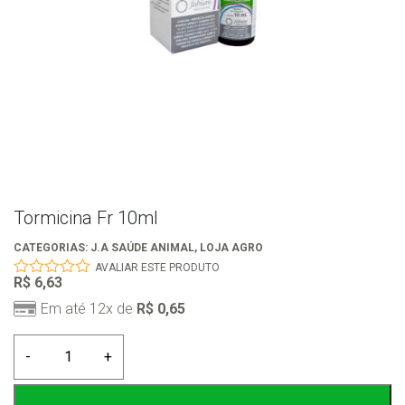
Tormicina Fr 10ml
CATEGORIAS:
J.A SAÚDE ANIMAL
,
LOJA AGRO
AVALIAR ESTE PRODUTO
R$
6,63
0
out
Em até 12x de
R$
0,65
of
5
Tormicina
-
+
Fr
10ml