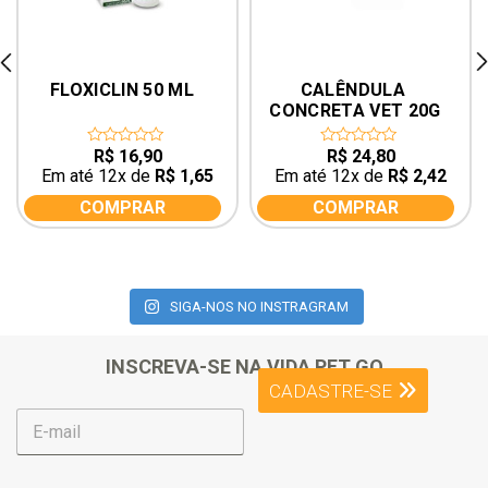
rev
ne
FLOXICLIN 50 ML
CALÊNDULA 
CONCRETA VET 20G
R$
16,90
R$
24,80
0
0
out
out
Em até 12x de
R$
1,65
Em até 12x de
R$
2,42
of
of
5
5
COMPRAR
COMPRAR
SIGA-NOS NO INSTRAGRAM
INSCREVA-SE NA VIDA PET GO
CADASTRE-SE
E
-
m
a