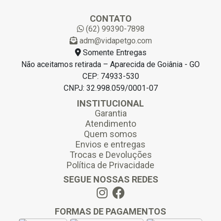
i
l
CONTATO
*
(62) 99390-7898
adm@vidapetgo.com
Somente Entregas
Não aceitamos retirada – Aparecida de Goiânia - GO
CEP: 74933-530
CNPJ: 32.998.059/0001-07
INSTITUCIONAL
Garantia
Atendimento
Quem somos
Envios e entregas
Trocas e Devoluções
Política de Privacidade
SEGUE NOSSAS REDES
FORMAS DE PAGAMENTOS