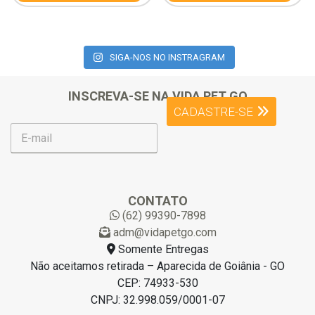
SIGA-NOS NO INSTRAGRAM
INSCREVA-SE NA VIDA PET GO
CADASTRE-SE
E
-
m
a
i
l
CONTATO
*
(62) 99390-7898
adm@vidapetgo.com
Somente Entregas
Não aceitamos retirada – Aparecida de Goiânia - GO
CEP: 74933-530
CNPJ: 32.998.059/0001-07