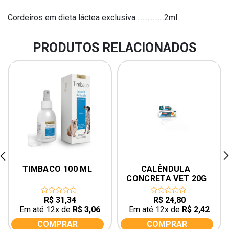
Cordeiros em dieta láctea exclusiva……………..2ml
PRODUTOS RELACIONADOS
rev
ne
TIMBACO 100 ML
CALÊNDULA 
CONCRETA VET 20G
R$
31,34
R$
24,80
0
0
out
out
Em até 12x de
R$
3,06
Em até 12x de
R$
2,42
of
of
5
5
COMPRAR
COMPRAR