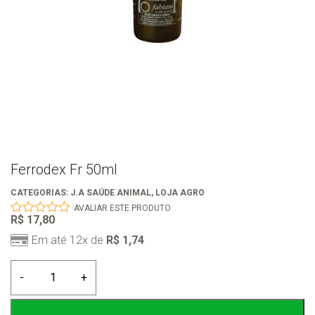
Ferrodex Fr 50ml
CATEGORIAS:
J.A SAÚDE ANIMAL
,
LOJA AGRO
AVALIAR ESTE PRODUTO
R$
17,80
0
out
Em até 12x de
R$
1,74
of
5
Ferrodex
-
+
Fr
50ml