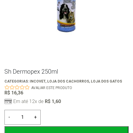
Sh Dermopex 250ml
CATEGORIAS:
INCOVET
,
LOJA DOS CACHORROS
,
LOJA DOS GATOS
AVALIAR ESTE PRODUTO
R$
16,36
0
out
Em até 12x de
R$
1,60
of
5
Sh
-
+
Dermopex
250ml