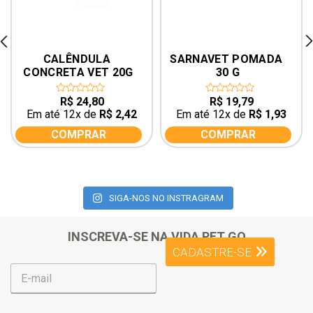
rev
ne
CALÊNDULA 
SARNAVET POMADA 
CONCRETA VET 20G
30 G
R$
24,80
R$
19,79
0
0
out
out
Em até 12x de
R$
2,42
Em até 12x de
R$
1,93
of
of
5
5
COMPRAR
COMPRAR
SIGA-NOS NO INSTRAGRAM
INSCREVA-SE NA VIDA PET GO
CADASTRE-SE
E
-
m
a