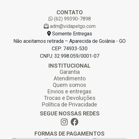
i
l
CONTATO
*
(62) 99390-7898
adm@vidapetgo.com
Somente Entregas
Não aceitamos retirada – Aparecida de Goiânia - GO
CEP: 74933-530
CNPJ: 32.998.059/0001-07
INSTITUCIONAL
Garantia
Atendimento
Quem somos
Envios e entregas
Trocas e Devoluções
Política de Privacidade
SEGUE NOSSAS REDES
FORMAS DE PAGAMENTOS