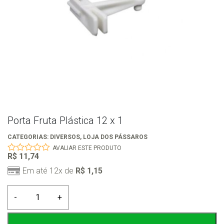
Porta Fruta Plástica 12 x 1
CATEGORIAS:
DIVERSOS
,
LOJA DOS PÁSSAROS
AVALIAR ESTE PRODUTO
R$
11,74
0
out
Em até 12x de
R$
1,15
of
5
Porta
-
+
Fruta
Plástica