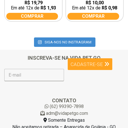
R$
19,79
R$
10,00
0
0
out
out
Em até 12x de
R$
1,93
Em até 12x de
R$
0,98
of
of
5
5
COMPRAR
COMPRAR
SIGA-NOS NO INSTRAGRAM
INSCREVA-SE NA VIDA PET GO
CADASTRE-SE
E
-
m
a
i
l
CONTATO
*
(62) 99390-7898
adm@vidapetgo.com
Somente Entregas
Não aceitamos retirada – Aparecida de Goiânia - GO