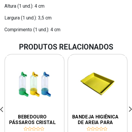
Altura (1 und.)
: 4 cm
Largura (1 und.):
3,5 cm
Comprimento
(1 und.)
: 4 cm
PRODUTOS RELACIONADOS
rev
ne
BEBEDOURO 
BANDEJA HIGIÊNICA 
PÁSSAROS CRISTAL 
DE AREIA PARA 
50 ML – ORNAMENTAL
ANIMAIS PEQUENOS