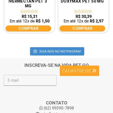
IVERMECTAN PET 3 
DOXYMAX PET 50 MG
MG
R$
15,31
R$
30,39
0
0
out
out
Em até 12x de
R$
1,50
Em até 12x de
R$
2,97
of
of
5
5
COMPRAR
COMPRAR
SIGA-NOS NO INSTRAGRAM
INSCREVA-SE NA VIDA PET GO
CADASTRE-SE
E
-
m
a
i
l
CONTATO
*
(62) 99390-7898