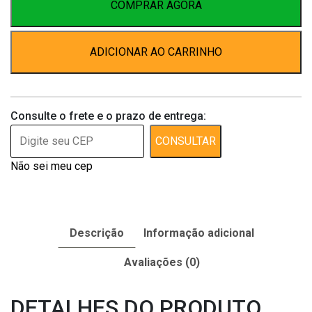
N.
COMPRAR AGORA
6
–
ADICIONAR AO CARRINHO
R&A
quantidade
Consulte o frete e o prazo de entrega:
CONSULTAR
Não sei meu cep
Descrição
Informação adicional
Avaliações (0)
DETALHES DO PRODUTO