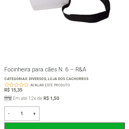
Focinheira para cães N. 6 – R&A
CATEGORIAS:
DIVERSOS
,
LOJA DOS CACHORROS
AVALIAR ESTE PRODUTO
R$
15,35
0
out
Em até 12x de
R$
1,50
of
5
Focinheira
-
+
para
cães