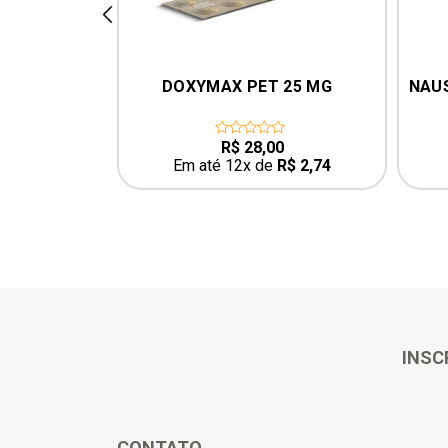
prev
 1 MG
DOXYMAX PET 25 MG
NAUS
5
R$
28,00
0
out
R$
2,69
Em até 12x de
R$
2,74
of
5
INSC
CONTATO