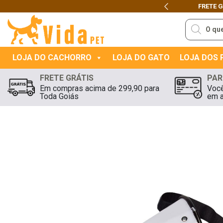
FRETE 
Previous
Pesquisar
produtos
LOJA DO CACHORRO
LOJA DO GATO
LOJA DOS
FRETE GRÁTIS
PAR
Em compras acima de 299,90 para
Você
Toda Goiás
em a