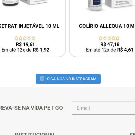
ETRAT INJETÁVEL 10 ML
COLÍRIO ALLEQUA 10 M
R$
19,61
R$
47,18
0
0
out
out
Em até 12x de
R$
1,92
Em até 12x de
R$
4,61
of
of
5
5
SIGA-NOS NO INSTRAGRAM
E
REVA-SE NA VIDA PET GO
-
m
a
i
l
INSTITUCIONAL
S