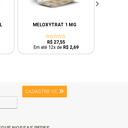
next
L
MELOXYTRAT 1 MG
DOXYMA
R$
27,55
0
0
out
o
Em até 12x de
R$
2,69
Em até
of
o
5
5
CADASTRE-SE
EGUE NOSSAS REDES