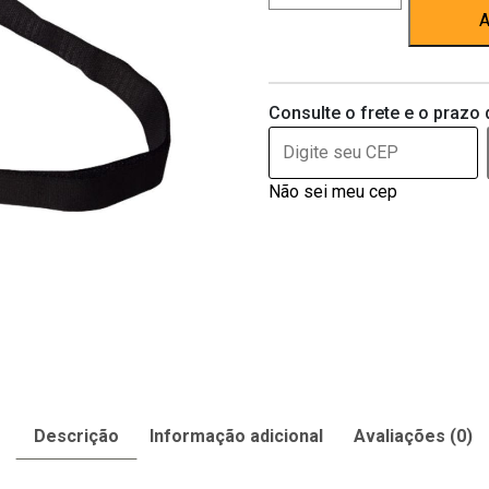
cães
A
N.
2
–
Consulte o frete e o prazo 
R&A
quantidade
Não sei meu cep
Descrição
Informação adicional
Avaliações (0)