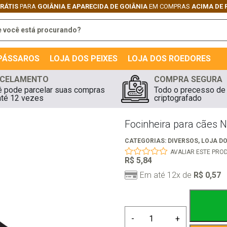
GRÁTIS
PARA
GOIÂNIA E APARECIDA DE GOIÂNIA
EM COMPRAS
ACIMA DE 
 PÁSSAROS
LOJA DOS PEIXES
LOJA DOS ROEDORES
CELAMENTO
COMPRA SEGURA
 pode parcelar suas compras
Todo o precesso de
té 12 vezes
criptografado
Focinheira para cães N
CATEGORIAS:
DIVERSOS
,
LOJA D
AVALIAR ESTE PRO
R$
5,84
0
out
Em até 12x de
R$
0,57
of
5
Focinheira
-
+
para