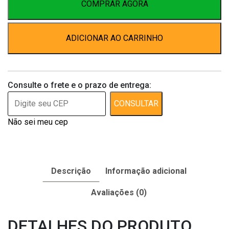
Tratador
COMPRAR AGORA
Pássaros
E
ADICIONAR AO CARRINHO
Codorna
quantidade
Consulte o frete e o prazo de entrega:
CONSULTAR
Não sei meu cep
Descrição
Informação adicional
Avaliações (0)
DETALHES DO PRODUTO