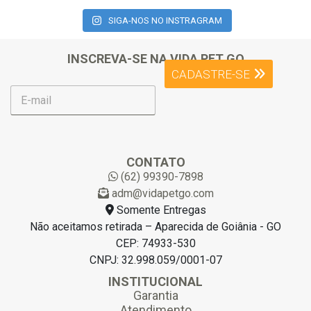
SIGA-NOS NO INSTRAGRAM
INSCREVA-SE NA VIDA PET GO
CADASTRE-SE
E
-
m
a
i
l
CONTATO
*
(62) 99390-7898
adm@vidapetgo.com
Somente Entregas
Não aceitamos retirada – Aparecida de Goiânia - GO
CEP: 74933-530
CNPJ: 32.998.059/0001-07
INSTITUCIONAL
Garantia
Atendimento