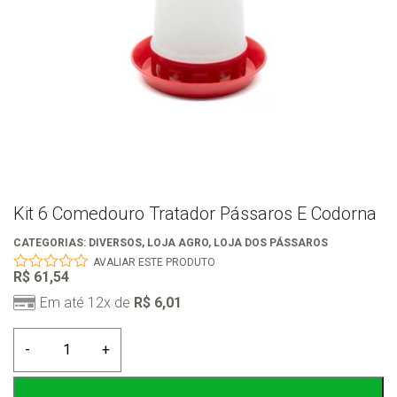
Kit 6 Comedouro Tratador Pássaros E Codorna
CATEGORIAS:
DIVERSOS
,
LOJA AGRO
,
LOJA DOS PÁSSAROS
AVALIAR ESTE PRODUTO
R$
61,54
0
out
Em até 12x de
R$
6,01
of
5
Kit
-
+
6
Comedouro