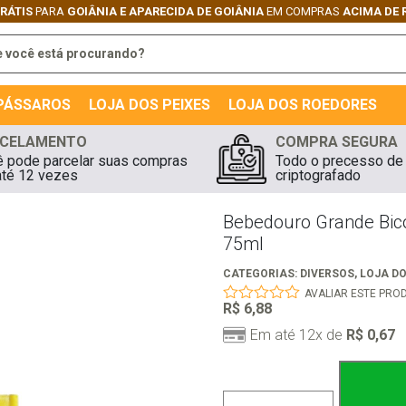
GRÁTIS
PARA
GOIÂNIA E APARECIDA DE GOIÂNIA
EM COMPRAS
ACIMA DE 
 PÁSSAROS
LOJA DOS PEIXES
LOJA DOS ROEDORES
CELAMENTO
COMPRA SEGURA
 pode parcelar suas compras
Todo o precesso de
té 12 vezes
criptografado
Bebedouro Grande Bico
75ml
CATEGORIAS:
DIVERSOS
,
LOJA D
AVALIAR ESTE PRO
R$
6,88
0
out
Em até 12x de
R$
0,67
of
5
Bebedouro