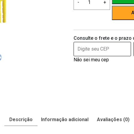
-
+
Grande
Bico
A
Alumínio
Para
Hamsters
Consulte o frete e o prazo 
E
Topolino
75ml
Não sei meu cep
quantidade
Descrição
Informação adicional
Avaliações (0)