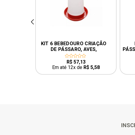
prev
 MÉDIO 
KIT 6 BEBEDOURO CRIAÇÃO 
L
DE PÁSSARO, AVES, 
PÁSS
GALINHEIRO
CO
9
R$
57,13
0
out
R$
3,95
Em até 12x de
R$
5,58
of
5
INSC