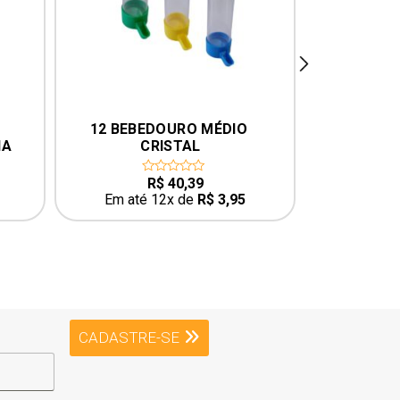
next
 
12 BEBEDOURO MÉDIO 
KIT 6 BEB
A 
CRISTAL
DE PÁS
ANCO
GA
R$
40,39
0
0
out
o
Em até 12x de
R$
3,95
Em até
of
o
5
5
CADASTRE-SE