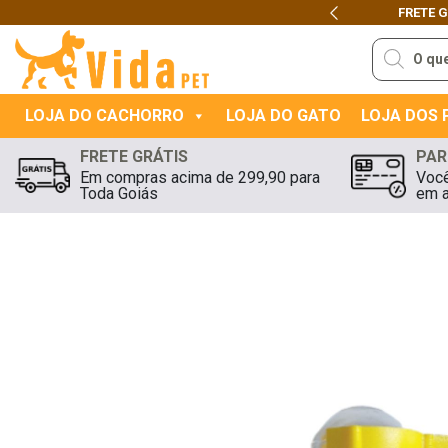
FRETE 
Previous
Pesquisar
produtos
LOJA DO CACHORRO
LOJA DO GATO
LOJA DOS
FRETE GRÁTIS
PAR
Em compras acima de 299,90 para
Você
Toda Goiás
em a