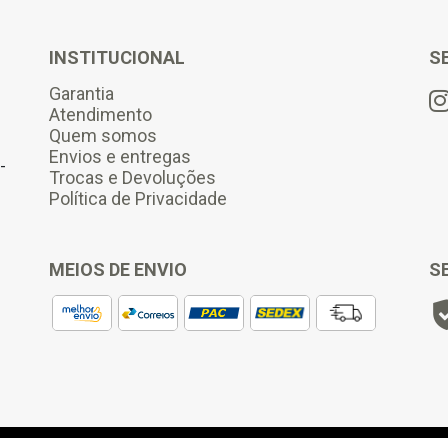
a
i
l
INSTITUCIONAL
S
*
Garantia
Atendimento
Quem somos
Envios e entregas
-
Trocas e Devoluções
Política de Privacidade
MEIOS DE ENVIO
S