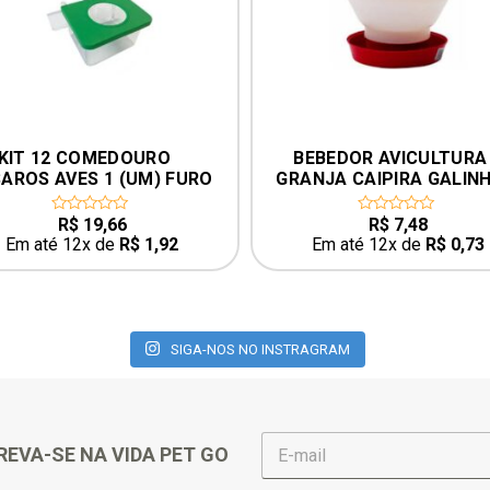
KIT 12 COMEDOURO 
BEBEDOR AVICULTURA
AROS AVES 1 (UM) FURO 
GRANJA CAIPIRA GALINH
M GANCHO – ATACADO
FRANGO GALO 2LTV – BR
R$
19,66
R$
7,48
0
0
out
out
Em até 12x de
R$
1,92
Em até 12x de
R$
0,73
of
of
5
5
SIGA-NOS NO INSTRAGRAM
E
REVA-SE NA VIDA PET GO
-
m