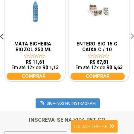
rev
ne
MATA BICHEIRA 
ENTERO-BIO 15 G 
BIOZOL 250 ML
CAIXA C / 10 
UNIDADES
R$
11,61
R$
67,81
0
0
out
out
Em até 12x de
R$
1,13
Em até 12x de
R$
6,63
of
of
5
5
COMPRAR
COMPRAR
SIGA-NOS NO INSTRAGRAM
INSCREVA-SE NA VIDA PET GO
CADASTRE-SE
E