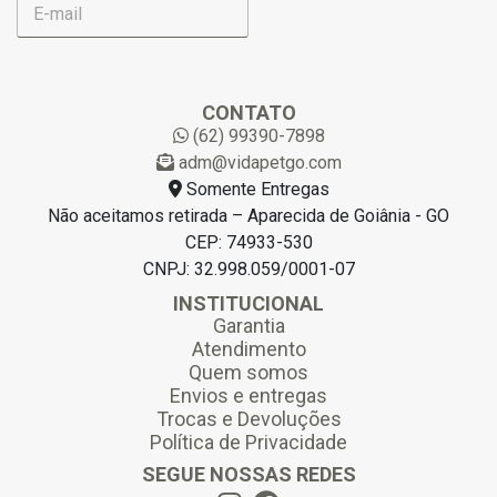
-
m
a
i
l
CONTATO
*
(62) 99390-7898
adm@vidapetgo.com
Somente Entregas
Não aceitamos retirada – Aparecida de Goiânia - GO
CEP: 74933-530
CNPJ: 32.998.059/0001-07
INSTITUCIONAL
Garantia
Atendimento
Quem somos
Envios e entregas
Trocas e Devoluções
Política de Privacidade
SEGUE NOSSAS REDES