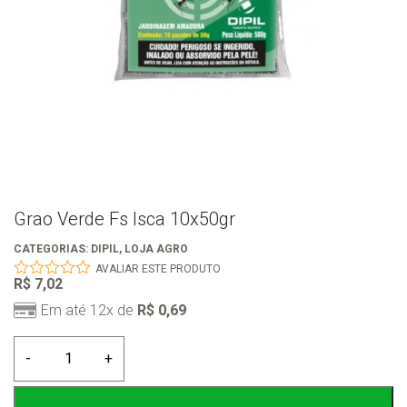
Grao Verde Fs Isca 10x50gr
CATEGORIAS:
DIPIL
,
LOJA AGRO
AVALIAR ESTE PRODUTO
R$
7,02
0
out
Em até 12x de
R$
0,69
of
5
Grao
-
+
Verde
Fs