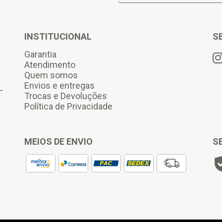
m
a
i
l
INSTITUCIONAL
S
*
Garantia
Atendimento
Quem somos
Envios e entregas
-
Trocas e Devoluções
Política de Privacidade
MEIOS DE ENVIO
S