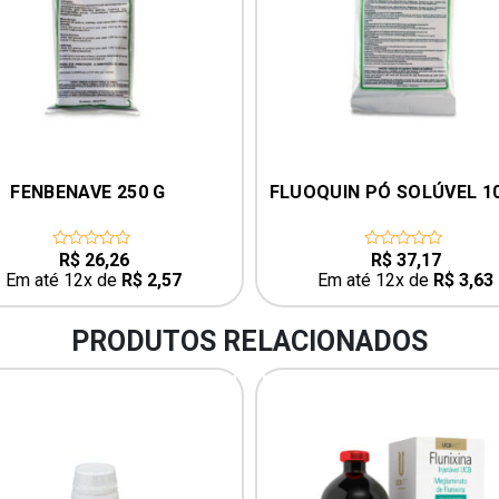
0 G
FLUOQUIN PÓ SOLÚVEL 100 G
DV-D
R$
37,17
0
out
$
2,57
Em até 12x de
R$
3,63
of
5
PRODUTOS RELACIONADOS