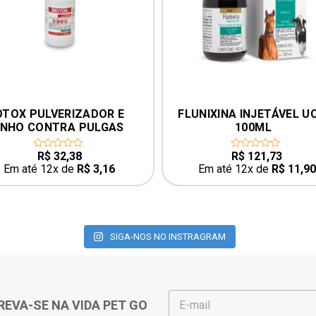
FLUNIXINA INJETÁVEL UCB 
FLOXICLIN 10
100ML
R$
121,73
R$
8,50
0
0
out
out
Em até 12x de
R$
11,90
Em até 12x de
R
of
of
5
5
SIGA-NOS NO INSTRAGRAM
E
REVA-SE NA VIDA PET GO
-