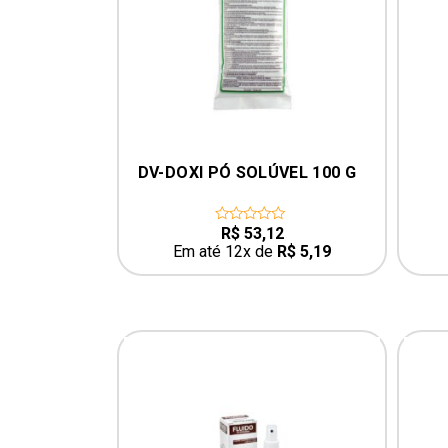
DV-DOXI PÓ SOLÚVEL 100 G
FENBENAVE 25
R$
53,12
R$
26,26
0
0
out
out
Em até 12x de
R$
5,19
Em até 12x de
R
of
of
5
5