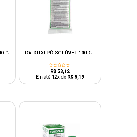
OXI PÓ SOLÚVEL 100 G
FENBENAVE 250 G
R$
53,12
R$
26,26
0
0
out
out
Em até 12x de
R$
5,19
Em até 12x de
R$
2,57
of
of
5
5