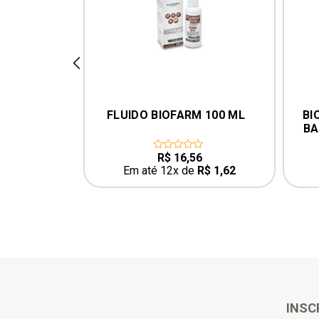
prev
OFARM 100 ML
BIOTOX PULVERIZADOR E 
BANHO CONTRA PULGAS 
CARRAPATOS BIOFARM 250ML
$
16,56
R$
32,38
0
t
out
12x de
R$
1,62
Em até 12x de
R$
3,16
of
5
INSC