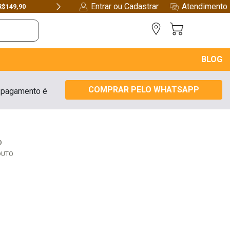
Entrar ou Cadastrar
Atendimento
FR
Next
BLOG
COMPRAR PELO WHATSAPP
 pagamento é
O
DUTO