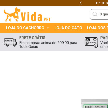
TIS
PARA
GOIÂNIA E APARECIDA DE GOIÂNIA
EM COMPRAS
ACIMA DE R$14
Previous
Pesquisar
produtos
LOJA DO CACHORRO
LOJA DO GATO
LOJA DOS
FRETE GRÁTIS
PAR
Em compras acima de 299,90 para
Você
Toda Goiás
em a