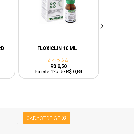
next
 ML
FLUIDO BIOFARM 100 ML
BIO
BAN
CARRA
R$
16,56
0
out
$
0,83
Em até 12x de
R$
1,62
of
5
CADASTRE-SE