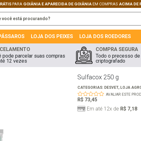
9,90
 PÁSSAROS
LOJA DOS PEIXES
LOJA DOS ROEDORES
CELAMENTO
COMPRA SEGURA
 pode parcelar suas compras
Todo o precesso de
té 12 vezes
criptografado
Sulfacox 250 g
CATEGORIAS:
DESVET
,
LOJA AGR
AVALIAR ESTE PRO
R$
73,45
0
out
Em até 12x de
R$
7,18
of
5