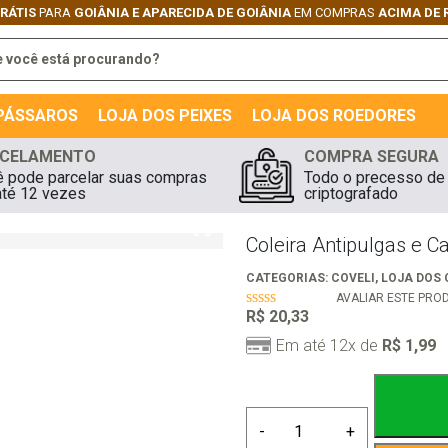
GRÁTIS
PARA
GOIÂNIA E APARECIDA DE GOIÂNIA
EM COMPRAS
ACIMA DE 
 PÁSSAROS
LOJA DOS PEIXES
LOJA DOS ROEDORES
CELAMENTO
COMPRA SEGURA
 pode parcelar suas compras
Todo o precesso de
té 12 vezes
criptografado
Coleira Antipulgas e 
CATEGORIAS:
COVELI
,
LOJA DOS
AVALIAR ESTE PRO
R$
20,33
0
out
Em até 12x de
R$
1,99
of
5
Coleira
-
+
Antipulgas