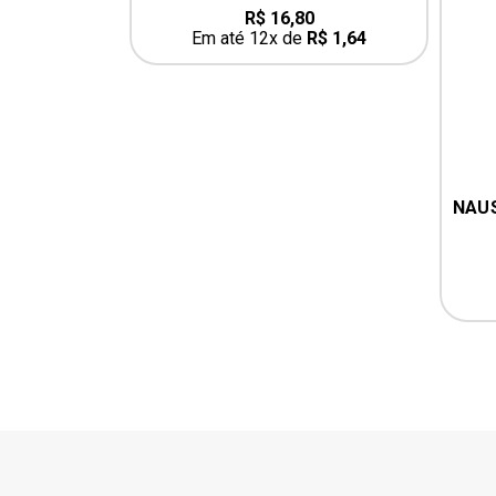
R$
16,80
0
out
Em até 12x de
R$
1,64
of
5
prev
50 MG
NAUS
6
R$
2,01