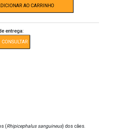
DICIONAR AO CARRINHO
de entrega:
CONSULTAR
os (
Rhipicephalus sanguineus
) dos cães.