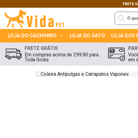
FRETE 
Previous
Pesquisar
produtos
LOJA DO CACHORRO
LOJA DO GATO
LOJA DOS
FRETE GRÁTIS
PAR
Em compras acima de 299,90 para
Você
Toda Goiás
em a