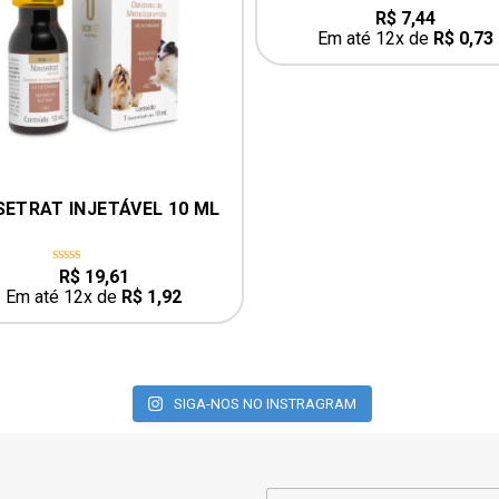
R$
7,44
0
out
Em até 12x de
R$
0,73
of
5
ETRAT INJETÁVEL 10 ML
R$
19,61
0
out
Em até 12x de
R$
1,92
of
5
SIGA-NOS NO INSTRAGRAM
E