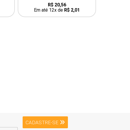
R$
20,56
0
0
out
o
Em até 12x de
R$
2,01
Em até
of
o
5
5
next
CADASTRE-SE