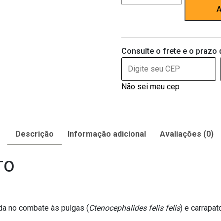
e
A
Carrapatos
Vaponex
quantidade
Consulte o frete e o prazo 
Não sei meu cep
Descrição
Informação adicional
Avaliações (0)
TO
da no combate às pulgas (
Ctenocephalides felis felis
) e carrapat