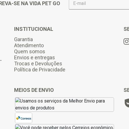
REVA-SE NA VIDA PET GO
-
m
a
i
l
INSTITUCIONAL
S
*
Garantia
Atendimento
Quem somos
Envios e entregas
-
Trocas e Devoluções
Política de Privacidade
MEIOS DE ENVIO
S