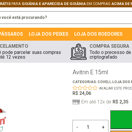
RÁTIS
PARA
GOIÂNIA E APARECIDA DE GOIÂNIA
EM COMPRAS
ACIMA DE R
 PÁSSAROS
LOJA DOS PEIXES
LOJA DOS ROEDORES
CELAMENTO
COMPRA SEGURA
 pode parcelar suas compras
Todo o precesso de
té 12 vezes
criptografado
Avitrin E 15ml
CATEGORIAS:
COVELI
,
LOJA DOS
AVALIAR ESTE PRO
R$
24,06
0
out
Em até 12x de
R$
2,35
of
5
Avitrin
-
+
E