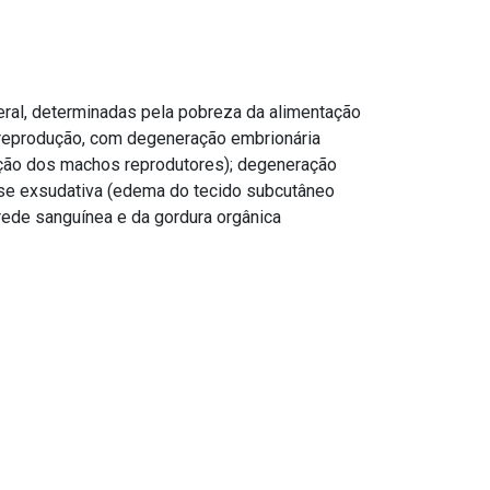
geral, determinadas pela pobreza da alimentação
a reprodução, com degeneração embrionária
dução dos machos reprodutores); degeneração
tase exsudativa (edema do tecido subcutâneo
rede sanguínea e da gordura orgânica