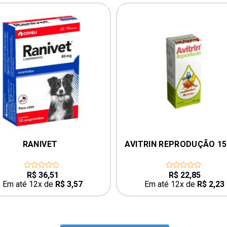
RANIVET
AVITRIN REPRODUÇÃO 1
R$
36,51
R$
22,85
0
0
out
out
Em até 12x de
R$
3,57
Em até 12x de
R$
2,23
of
of
5
5