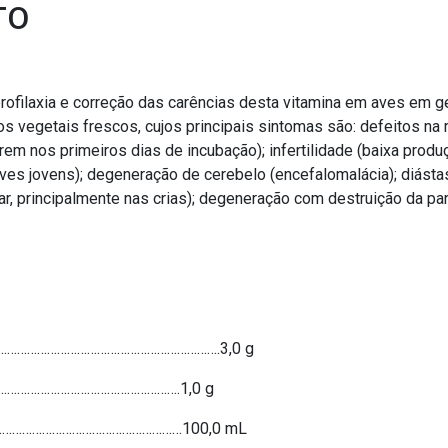
TO
profilaxia e correção das carências desta vitamina em aves em 
ãos vegetais frescos, cujos principais sintomas são: defeitos n
em nos primeiros dias de incubação); infertilidade (baixa pro
aves jovens); degeneração de cerebelo (encefalomalácia); diás
r, principalmente nas crias); degeneração com destruição da pa
……………………………………………………………………….3,0 g
…………………………………………………….1,0 g
…………………………………………………………100,0 mL