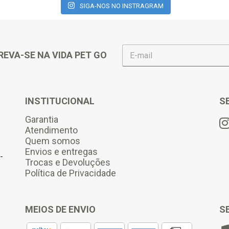
SIGA-NOS NO INSTRAGRAM
E
REVA-SE NA VIDA PET GO
-
m
a
i
l
INSTITUCIONAL
S
*
Garantia
Atendimento
Quem somos
Envios e entregas
-
Trocas e Devoluções
Política de Privacidade
MEIOS DE ENVIO
S