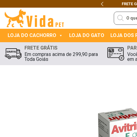
FRETE G
Previous
Pesquisar
produtos
LOJA DO CACHORRO
LOJA DO GATO
LOJA DOS
FRETE GRÁTIS
PAR
Em compras acima de 299,90 para
Você
Toda Goiás
em a