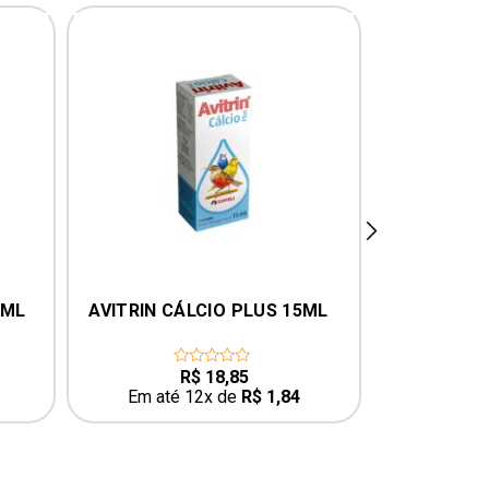
next
5ML
AVITRIN CÁLCIO PLUS 15ML
AVITRIN 
R$
18,85
0
0
out
o
Em até 12x de
R$
1,84
Em até
of
o
5
5