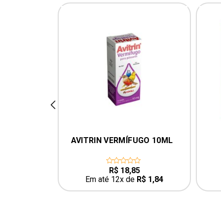
prev
PLUS 15ML
AVITRIN VERMÍFUGO 10ML
5
R$
18,85
0
out
R$
1,84
Em até 12x de
R$
1,84
of
5