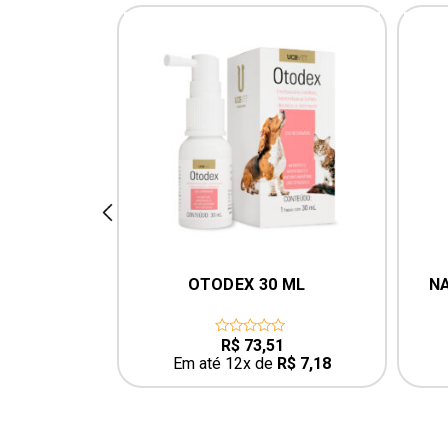
prev
CALMANTE 
OTODEX 30 ML
N
CÃES E 
VETS
1
R$
73,51
0
out
R$
3,10
Em até 12x de
R$
7,18
of
5