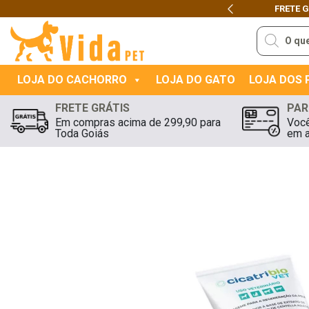
FRETE 
Previous
Pesquisar
produtos
LOJA DO CACHORRO
LOJA DO GATO
LOJA DOS
FRETE GRÁTIS
PAR
Em compras acima de 299,90 para
Você
Toda Goiás
em a