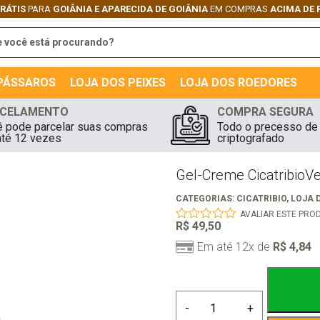
GRÁTIS
PARA
GOIÂNIA E APARECIDA DE GOIÂNIA
EM COMPRAS
ACIMA DE 
 PÁSSAROS
LOJA DOS PEIXES
LOJA DOS ROEDORES
CELAMENTO
COMPRA SEGURA
 pode parcelar suas compras
Todo o precesso de
té 12 vezes
criptografado
Gel-Creme CicatribioVe
CATEGORIAS:
CICATRIBIO
,
LOJA 
AVALIAR ESTE PRO
R$
49,50
0
out
Em até 12x de
R$
4,84
of
5
Gel-
-
+
Creme