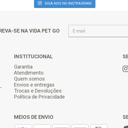
SIGA-NOS NO INSTRAGRAM
E
REVA-SE NA VIDA PET GO
-
m
a
i
l
INSTITUCIONAL
S
*
Garantia
Atendimento
Quem somos
Envios e entregas
-
Trocas e Devoluções
Política de Privacidade
MEIOS DE ENVIO
S