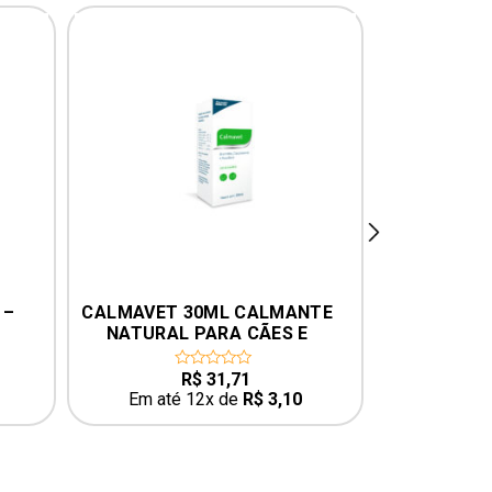
next
– 
CALMAVET 30ML CALMANTE 
OTO
NATURAL PARA CÃES E 
GATOS PROVETS
R$
31,71
0
0
out
o
Em até 12x de
R$
3,10
Em até
of
o
5
5