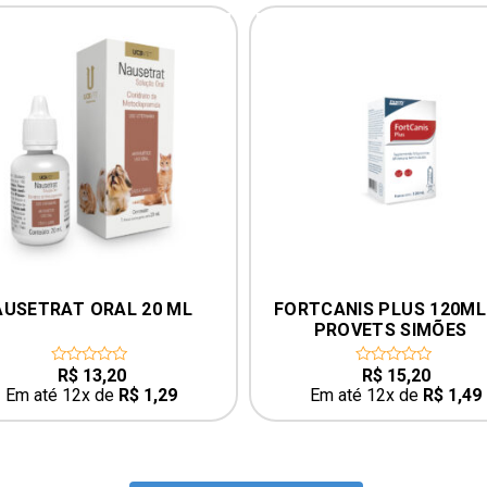
AUSETRAT ORAL 20 ML
FORTCANIS PLUS 120ML 
PROVETS SIMÕES
R$
13,20
R$
15,20
0
0
out
out
Em até 12x de
R$
1,29
Em até 12x de
R$
1,49
of
of
5
5