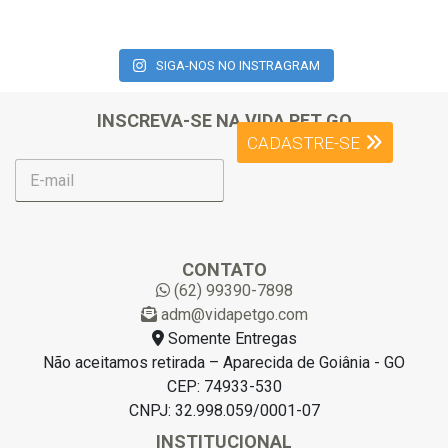
SIGA-NOS NO INSTRAGRAM
INSCREVA-SE NA VIDA PET GO
CADASTRE-SE
E
-
m
a
i
l
CONTATO
*
(62) 99390-7898
adm@vidapetgo.com
Somente Entregas
Não aceitamos retirada – Aparecida de Goiânia - GO
CEP: 74933-530
CNPJ: 32.998.059/0001-07
INSTITUCIONAL