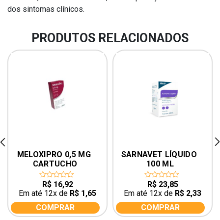
dos sintomas clínicos.
PRODUTOS RELACIONADOS
rev
ne
MELOXIPRO 0,5 MG 
SARNAVET LÍQUIDO 
CARTUCHO
100 ML
R$
16,92
R$
23,85
0
0
out
out
Em até 12x de
R$
1,65
Em até 12x de
R$
2,33
of
of
5
5
COMPRAR
COMPRAR