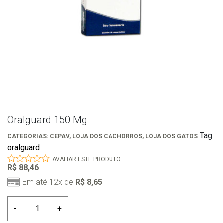
Oralguard 150 Mg
Tag:
CATEGORIAS:
CEPAV
,
LOJA DOS CACHORROS
,
LOJA DOS GATOS
oralguard
AVALIAR ESTE PRODUTO
R$
88,46
0
out
Em até 12x de
R$
8,65
of
5
Oralguard
-
+
150