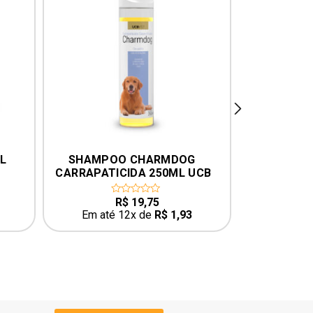
next
L
SHAMPOO CHARMDOG 
NAUSETRAT 
CARRAPATICIDA 250ML UCB
R$
19,75
0
0
out
o
Em até 12x de
R$
1,93
Em até
of
o
5
5