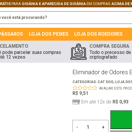
GRÁTIS
PARA
GOIÂNIA E APARECIDA DE GOIÂNIA
EM COMPRAS
ACIMA DE 
 PÁSSAROS
LOJA DOS PEIXES
LOJA DOS ROEDORES
CELAMENTO
COMPRA SEGURA
 pode parcelar suas compras
Todo o precesso de
té 12 vezes
criptografado
Eliminador de Odores E
CATEGORIAS:
CAT DOG
,
LOJA DO
AVALIAR ESTE PRO
R$
9,51
0
out
Em até 12x de
R$
0,93
of
5
Eliminador
-
+
de