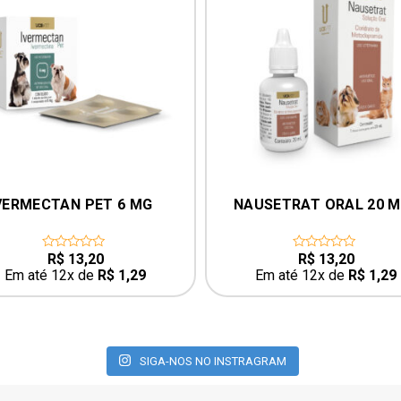
VERMECTAN PET 6 MG
NAUSETRAT ORAL 20 M
R$
13,20
R$
13,20
0
0
out
out
Em até 12x de
R$
1,29
Em até 12x de
R$
1,29
of
of
5
5
SIGA-NOS NO INSTRAGRAM