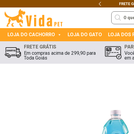
FRETE 
Previous
Pesquisar
produtos
LOJA DO CACHORRO
LOJA DO GATO
LOJA DOS
FRETE GRÁTIS
PAR
Em compras acima de 299,90 para
Você
Toda Goiás
em a