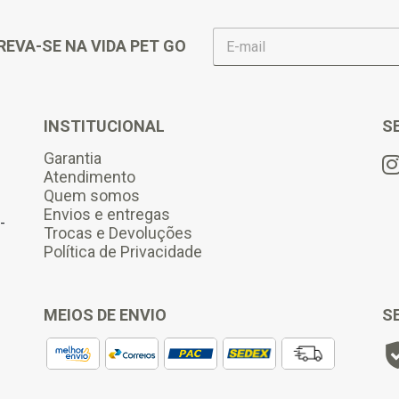
E
REVA-SE NA VIDA PET GO
-
m
a
i
l
INSTITUCIONAL
S
*
Garantia
Atendimento
Quem somos
Envios e entregas
-
Trocas e Devoluções
Política de Privacidade
MEIOS DE ENVIO
S