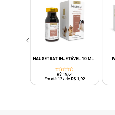
prev
RMDOG 
NAUSETRAT INJETÁVEL 10 ML
I
250ML UCB
5
R$
19,61
0
out
R$
1,93
Em até 12x de
R$
1,92
of
5