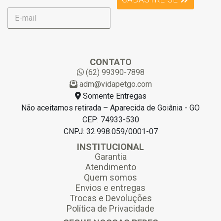
E
-
m
a
i
l
CONTATO
*
(62) 99390-7898
adm@vidapetgo.com
Somente Entregas
Não aceitamos retirada – Aparecida de Goiânia - GO
CEP: 74933-530
CNPJ: 32.998.059/0001-07
INSTITUCIONAL
Garantia
Atendimento
Quem somos
Envios e entregas
Trocas e Devoluções
Política de Privacidade