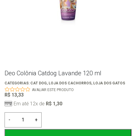
Deo Colônia Catdog Lavande 120 ml
CATEGORIAS:
CAT DOG
,
LOJA DOS CACHORROS
,
LOJA DOS GATOS
AVALIAR ESTE PRODUTO
R$
13,33
0
out
Em até 12x de
R$
1,30
of
5
Deo
-
+
Colônia
Catdog