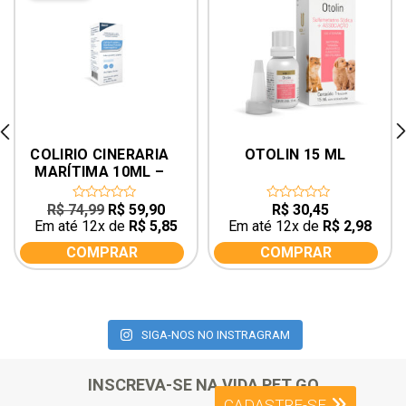
rev
ne
COLIRIO CINERARIA 
OTOLIN 15 ML
MARÍTIMA 10ML – 
ORIGINAL
O
O
R$
74,99
R$
59,90
R$
30,45
0
0
out
out
preço
preço
Em até 12x de
R$
5,85
Em até 12x de
R$
2,98
of
of
original
atual
5
5
COMPRAR
COMPRAR
era:
é:
R$ 74,99.
R$ 59,90.
SIGA-NOS NO INSTRAGRAM
INSCREVA-SE NA VIDA PET GO
CADASTRE-SE