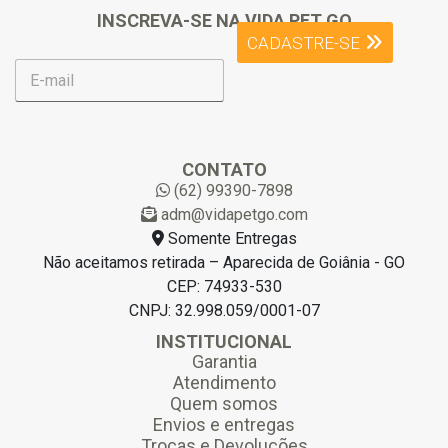
INSCREVA-SE NA VIDA PET GO
CADASTRE-SE
E
-
m
a
i
l
CONTATO
*
(62) 99390-7898
adm@vidapetgo.com
Somente Entregas
Não aceitamos retirada – Aparecida de Goiânia - GO
CEP: 74933-530
CNPJ: 32.998.059/0001-07
INSTITUCIONAL
Garantia
Atendimento
Quem somos
Envios e entregas
Trocas e Devoluções