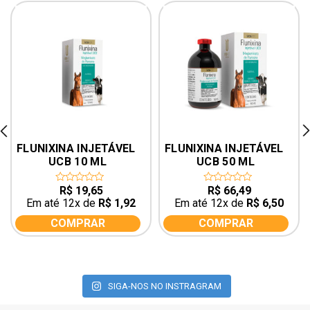
rev
ne
FLUNIXINA INJETÁVEL 
FLUNIXINA INJETÁVEL 
UCB 10 ML
UCB 50 ML
R$
19,65
R$
66,49
0
0
out
out
Em até 12x de
R$
1,92
Em até 12x de
R$
6,50
of
of
5
5
COMPRAR
COMPRAR
SIGA-NOS NO INSTRAGRAM