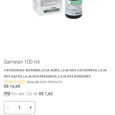
Sarniran 100 ml
CATEGORIAS:
BIOFARM
,
LOJA AGRO
,
LOJA DOS CACHORROS
,
LOJA
DOS GATOS
,
LOJA DOS PÁSSAROS
,
LOJA DOS ROEDORES
AVALIAR ESTE PRODUTO
R$
16,69
0
out
Em até 12x de
R$
1,63
of
5
Sarniran
-
+
100