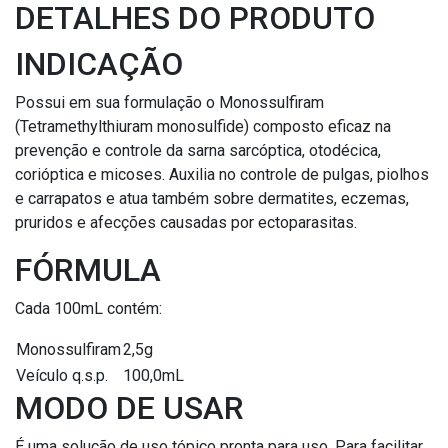
DETALHES DO PRODUTO
INDICAÇÃO
Possui em sua formulação o Monossulfiram
(Tetramethylthiuram monosulfide) composto eficaz na
prevenção e controle da sarna sarcóptica, otodécica,
corióptica e micoses. Auxilia no controle de pulgas, piolhos
e carrapatos e atua também sobre dermatites, eczemas,
pruridos e afecções causadas por ectoparasitas.
FÓRMULA
Cada 100mL contém:
Monossulfiram
2,5g
Veículo q.s.p.
100,0mL
MODO DE USAR
É uma solução de uso tópico pronta para uso. Para facilitar