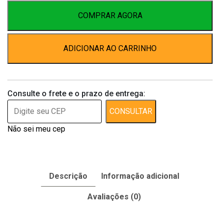
ml
quantidade
COMPRAR AGORA
ADICIONAR AO CARRINHO
Consulte o frete e o prazo de entrega:
CONSULTAR
Não sei meu cep
Descrição
Informação adicional
Avaliações (0)