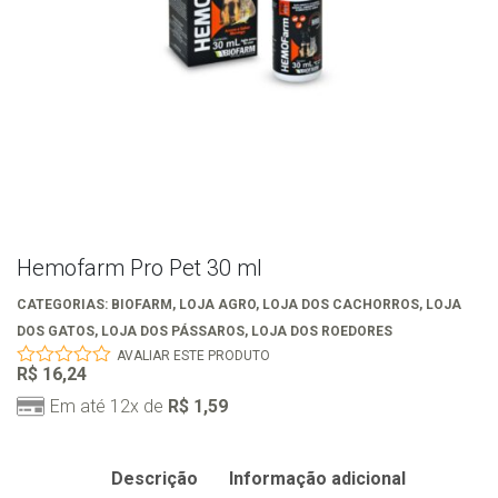
Hemofarm Pro Pet 30 ml
CATEGORIAS:
BIOFARM
,
LOJA AGRO
,
LOJA DOS CACHORROS
,
LOJA
DOS GATOS
,
LOJA DOS PÁSSAROS
,
LOJA DOS ROEDORES
AVALIAR ESTE PRODUTO
R$
16,24
0
out
Em até 12x de
R$
1,59
of
5
Descrição
Informação adicional