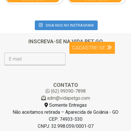
SIGA-NOS NO INSTRAGRAM
INSCREVA-SE NA VIDA PET GO
CADASTRE-SE
E
-
m
a
i
l
CONTATO
*
(62) 99390-7898
adm@vidapetgo.com
Somente Entregas
Não aceitamos retirada – Aparecida de Goiânia - GO
CEP: 74933-530
CNPJ: 32.998.059/0001-07