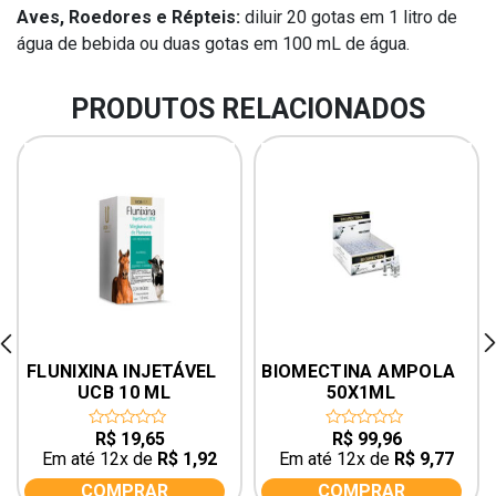
Aves, Roedores e Répteis:
diluir 20 gotas em 1 litro de
água de bebida ou duas gotas em 100 mL de água.
PRODUTOS RELACIONADOS
rev
ne
FLUNIXINA INJETÁVEL 
BIOMECTINA AMPOLA 
UCB 10 ML
50X1ML
R$
19,65
R$
99,96
0
0
out
out
Em até 12x de
R$
1,92
Em até 12x de
R$
9,77
of
of
5
5
COMPRAR
COMPRAR